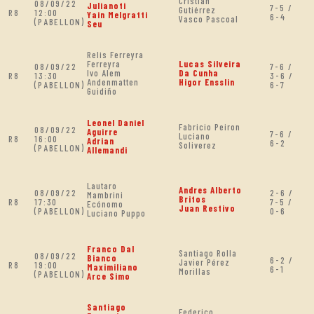
Cristian
08/09/22
Julianoti
7-5 /
Gutiérrez
R8
12:00
Yain Melgratti
6-4
Vasco Pascoal
(PABELLON)
Seu
Relis Ferreyra
Ferreyra
Lucas Silveira
08/09/22
7-6 /
Ivo Alem
Da Cunha
R8
13:30
3-6 /
Andenmatten
Higor Ensslin
(PABELLON)
6-7
Guidiño
Leonel Daniel
Fabricio Peiron
08/09/22
Aguirre
7-6 /
Luciano
R8
16:00
Adrian
6-2
Soliverez
(PABELLON)
Allemandi
Lautaro
Andres Alberto
08/09/22
2-6 /
Mambrini
Britos
R8
17:30
7-5 /
Ecónomo
Juan Restivo
(PABELLON)
0-6
Luciano Puppo
Franco Dal
Santiago Rolla
08/09/22
Bianco
6-2 /
Javier Pérez
R8
19:00
Maximiliano
6-1
Morillas
(PABELLON)
Arce Simo
Santiago
Federico