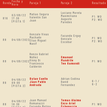
Fecha y
Ronda
Pareja 1
Pareja 2
Resultado
Hora
Luciano Moreta
Matias Segura
03/09/22
Maximiliano
P1: WO
Valentin San
R16
17:30
Augusto
P2: WO
Juan
(PISTA 1)
Paredes
Gonzalo Vivas
Facundo Erguy
Machado
P1: WO
Gonzalo
R8
04/09/2022
Elias Miguel
P2: WO
Escobar
Nasif
Renzo Gabriel
Núñez
Emanuel
Vinny Di
Mandrile
R8
04/09/2022
P1: WO
Francesco
Teo Gamondi
Calderón
Dylan Cuello
Adrian Codina
04/09/22
6-1 /
Juan Pablo
David
R8
09:00
6-2
Andrada
Fernandez
(PISTA 2)
Juan Manuel
Tomas Alaimo
04/09/22
Romanazzi
Enzo Ariel
R8
10:30
P1: WO
Facundo Molina
Echegorria