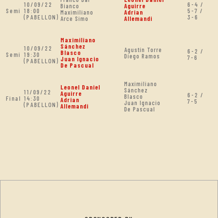
10/09/22
6-4 /
Bianco
Aguirre
Semi
18:00
5-7 /
Maximiliano
Adrian
(PABELLON)
3-6
Arce Simo
Allemandi
Maximiliano
Sánchez
10/09/22
Agustín Torre
6-2 /
Blasco
Semi
19:30
Diego Ramos
7-6
Juan Ignacio
(PABELLON)
De Pascual
Maximiliano
Leonel Daniel
Sánchez
11/09/22
Aguirre
6-2 /
Blasco
Final
14:30
Adrian
7-5
Juan Ignacio
(PABELLON)
Allemandi
De Pascual