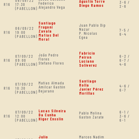
06/09/22
Agustín Torre
3-6 /
Federico
R16
17:30
Diego Ramos
2-6
Alejandro Vega
(PABELLON)
Santiago
Juan Pablo Dip
Frugoni
06/09/22
Nazar
7-5 /
Zavala
R16
19:00
P. Nicolas
6-4
Matias Del
(PABELLON)
Egea
Moral
Fabricio
João Pedro
07/09/22
6-2 /
Peiron
Flores
R16
09:00
6-7 /
Luciano
Stefano Flores
(PABELLON)
4-6
Soliverez
Santiago
Matías Almada
07/09/22
Rolla
4-6 /
Amilcar Gastón
R16
10:30
Javier Pérez
6-7
Bejarano
(PABELLON)
Morillas
Lucas Silveira
07/09/22
6-1 /
Pablo Molina
Da Cunha
R16
12:00
3-6 /
Gaston Zarate
Higor Ensslin
(PABELLON)
6-1
Julio
Marcos Nadim