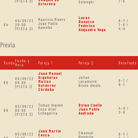
(PISTA 2)
7-6
Solenghi
Astoreca
Lucas
Mauricio Rivero
04/09/22
6-7 /
Danuzzo
Juan Pablo
R4
20:00
7-6 /
Federico
Dametto
(PISTA 2)
4-6
Alejandro Vega
Previa
Fecha y
Ronda
Pareja 1
Pareja 2
Resultado
Hora
Juan Manuel
Argañaras
Julian
05/09/22
6-1 /
Matias
Lacamoire
R8
09:00
6-1
Gutierrez
Bruno Amato
(PISTA 1)
Córdoba
Tomas Alaimo
Dylan Cuello
05/09/22
4-6 /
Enzo Ariel
Juan Pablo
R8
09:00
3-6
Echegorria
Andrada
(PISTA 2)
Juan Martín
Emanuel
05/09/22
6-7 /
Cesca
Mandrile
R8
10:30
6-4 /