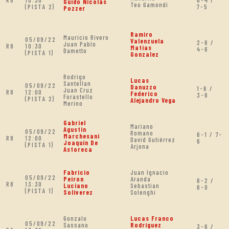
Guido Nicolás
Teo Gamondi
(PISTA 2)
7-5
Pozzer
Ramiro
Mauricio Rivero
05/09/22
Valenzuela
2-6 /
Juan Pablo
R8
10:30
Matias
4-6
Dametto
(PISTA 1)
Gonzalez
Rodrigo
Lucas
Santellan
05/09/22
Danuzzo
1-6 /
Juan Cruz
R8
12:00
Federico
3-6
Forastello
(PISTA 2)
Alejandro Vega
Merino
Gabriel
Mariano
Agustin
05/09/22
Romano
6-1 / 7-
Marchesani
R8
12:00
David Gutiérrez
6
Joaquín De
(PISTA 1)
Arjona
Astoreca
Fabricio
Juan Ignacio
05/09/22
Peiron
Aranda
6-2 /
R8
13:30
Luciano
Sebastian
6-0
(PISTA 1)
Soliverez
Solenghi
Gonzalo
Lucas Franco
05/09/22
Sassano
Rodríguez
3-6 /