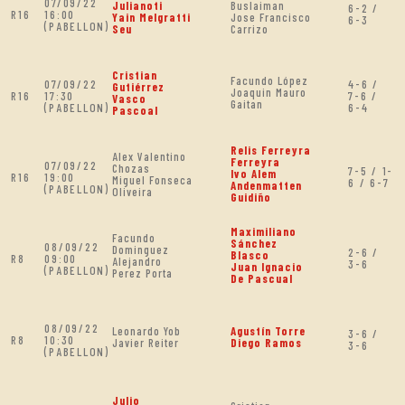
07/09/22
Julianoti
Buslaiman
6-2 /
R16
16:00
Yain Melgratti
Jose Francisco
6-3
(PABELLON)
Seu
Carrizo
Cristian
Facundo López
07/09/22
4-6 /
Gutiérrez
Joaquin Mauro
R16
17:30
7-6 /
Vasco
Gaitan
(PABELLON)
6-4
Pascoal
Relis Ferreyra
Alex Valentino
Ferreyra
07/09/22
Chozas
7-5 / 1-
Ivo Alem
R16
19:00
Miguel Fonseca
6 / 6-7
Andenmatten
(PABELLON)
Oliveira
Guidiño
Maximiliano
Facundo
Sánchez
08/09/22
Dominguez
2-6 /
Blasco
R8
09:00
Alejandro
3-6
Juan Ignacio
(PABELLON)
Perez Porta
De Pascual
08/09/22
Leonardo Yob
Agustín Torre
3-6 /
R8
10:30
Javier Reiter
Diego Ramos
3-6
(PABELLON)
Julio