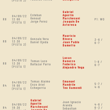
(PISTA 2)
Gabriel
Esteban
Agustin
04/09/22
Genoud
Marchesani
R8
12:00
P1: WO
Jorge Perez
Joaquín De
(PISTA 1)
Astoreca
Mauricio
04/09/22
Gonzalo Vera
Rivero
3-6 /
R8
13:30
Daniel Ojeda
Juan Pablo
6-7
(PISTA 2)
Dametto
Lucas
04/09/22
Tomas Luco
Danuzzo
1-6 /
R8
13:30
Baltazar Parra
Federico
6-7
(PISTA 1)
Alejandro Vega
Tomas Alaimo
Emanuel
04/09/22
5-7 /
Enzo Ariel
Mandrile
R4
18:00
4-6
Echegorria
Teo Gamondi
(PISTA 1)
Gabriel
Juan Ignacio
Agustin
04/09/22
4-6 /
Aranda
Marchesani
R4
18:30
6-3 /
Sebastian
Joaquín De