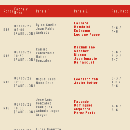
Fecha y
Ronda
Pareja 1
Pareja 2
Resultado
Hora
Lautaro
Dylan Cuello
06/09/22
Mambrini
4-6 /
Juan Pablo
R16
09:00
Ecónomo
4-6
Andrada
(PABELLON)
Luciano Puppo
Maximiliano
Ramiro
Sánchez
06/09/22
3-6 /
Valenzuela
Blasco
R16
10:30
6-2 /
Matias
Juan Ignacio
(PABELLON)
6-7
Gonzalez
De Pascual
06/09/22
6-3 /
Miguel Deus
Leonardo Yob
R16
12:00
1-6 /
Nuno Deus
Javier Reiter
(PABELLON)
4-6
José Luis
Facundo
González
06/09/22
Dominguez
4-6 /
Rodríguez
R16
16:00
Alejandro
4-6
Antonio Luque
(PABELLON)
Perez Porta
Aragon
Lucas Danuzzo