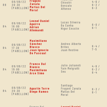
Frugoni
08/09/22
4-6 /
Chiostri
Zavala
R8
20:30
6-2 /
Gonzalo
Matias Del
(PABELLON)
6-3
Alfonso
Moral
Leonel Daniel
Lucas Silveira
09/09/22
Aguirre
6-0 /
Da Cunha
R4
16:00
Adrian
6-1
Higor Ensslin
(PABELLON)
Allemandi
Maximiliano
Sánchez
Andres Alberto
09/09/22
6-4 /
Blasco
Britos
R4
17:30
7-5
Juan Ignacio
Juan Restivo
(PABELLON)
De Pascual
Franco Dal
Julio Julianoti
09/09/22
4-6 /
Bianco
Yain Melgratti
R4
19:00
6-3 /
Maximiliano
Seu
(PABELLON)
6-4
Arce Simo
Santiago
09/09/22
Agustín Torre
Frugoni Zavala
6-3 /
R4
20:30
Diego Ramos
Matias Del
6-1
(PABELLON)
Moral
Franco Dal
Leonel Daniel