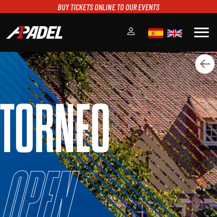
BUY TICKETS ONLINE TO OUR EVENTS
menu
A1PADEL
RANKING
CALENDARIO
TORNEO
TORNEOS
NOTICIAS
MULTIMEDIA
SCOREBOARD
STREAMING
Open