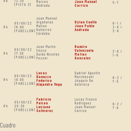
R8
13:30
Marcos
Juan Manuel
5-7
(PISTA 2)
Andrada
Carrizo
Juan Manuel
Argañaras
Dylan Cuello
05/09/22
6-1 /
Matias
Juan Pablo
R4
16:00
3-6 /
Gutierrez
Andrada
(PABELLON)
2-6
Córdoba
Juan Martín
Ramiro
05/09/22
Cesca
Valenzuela
2-6 /
R4
17:30
Guido Nicolás
Matias
1-6
(PABELLON)
Pozzer
Gonzalez
Lucas
Gabriel Agustin
05/09/22
Danuzzo
Marchesani
6-2 /
R4
19:00
Federico
Joaquín De
7-5
(PABELLON)
Alejandro Vega
Astoreca
Fabricio
Lucas Franco
05/09/22
Peiron
Rodríguez
6-2 /
R4
20:30
Luciano
Juan Manuel
7-6
(PABELLON)
Soliverez
Carrizo
Cuadro