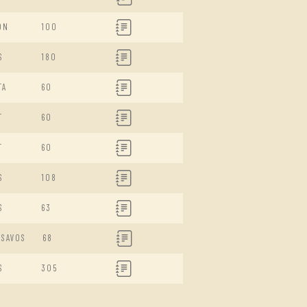
ON
100
S
180
TA
60
T
60
T
60
S
108
S
63
ISAVOS
68
S
305