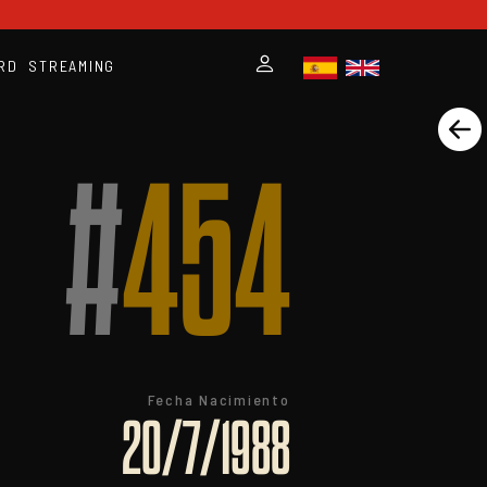
RD
STREAMING
#
454
Fecha Nacimiento
20/7/1988