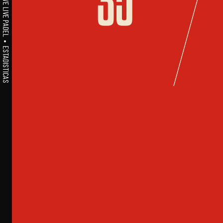
A1PADEL • WE LIVE PADEL • ESTADISTICAS
35