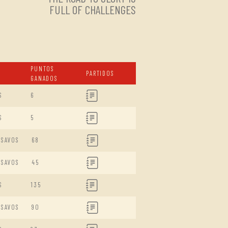
FULL OF CHALLENGES
PUNTOS
PARTIDOS
GANADOS
S
6
S
5
ISAVOS
68
ISAVOS
45
S
135
ISAVOS
90