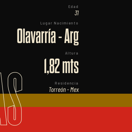
Edad
31
Lugar Nacimiento
Olavarría - Arg
Altura
1,82 mts
AS
Residencia
Torreón - Mex