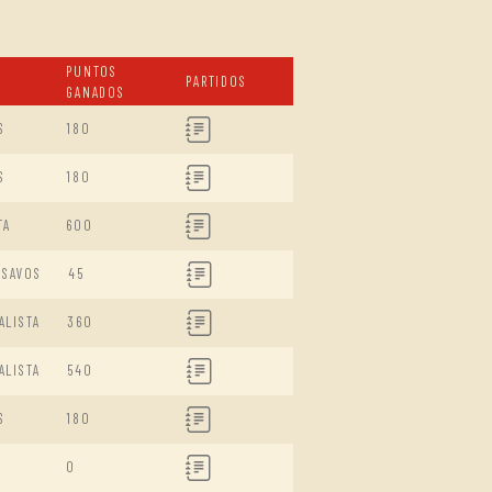
PUNTOS
PARTIDOS
GANADOS
S
180
S
180
TA
600
ISAVOS
45
ALISTA
360
ALISTA
540
S
180
0