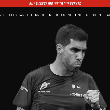
BUY TICKETS ONLINE TO OUR EVENTS
NG
CALENDARIO
TORNEOS
NOTICIAS
MULTIMEDIA
SCOREBOA
A1PADEL
RANKING
CALENDARIO
TORNEOS
NOTICIAS
MULTIMEDIA
SCOREBOARD
STREAMING