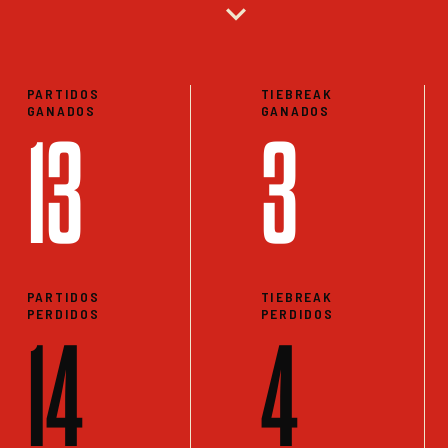
expand_more
PARTIDOS
TIEBREAK
GANADOS
GANADOS
13
3
PARTIDOS
TIEBREAK
PERDIDOS
PERDIDOS
14
4