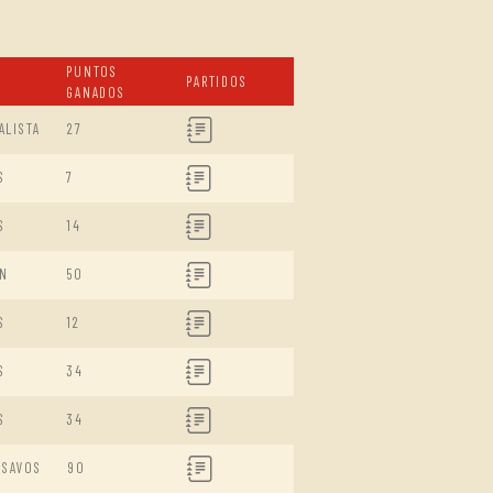
PUNTOS
PARTIDOS
GANADOS
ALISTA
27
S
7
S
14
N
50
S
12
S
34
S
34
ISAVOS
90