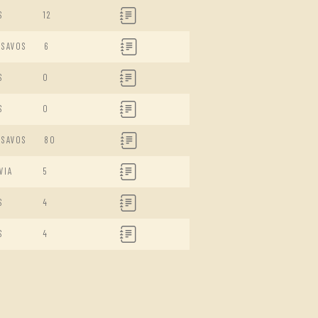
S
12
ISAVOS
6
S
0
S
0
ISAVOS
80
VIA
5
S
4
S
4