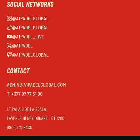
SOCIAL NETWORKS
@A1PADELGLOBAL
@A1PADELGLOBAL
@A1PADEL_LIVE
@A1PADEL
@A1PADELGLOBAL
CONTACT
ADMIN@A1PADELGLOBAL.COM
T. +377 97 77 51 00
LE PALAIS DE LA SCALA,
1 AVENUE HENRY DUNANT, LOT 1200
98000 MONACO