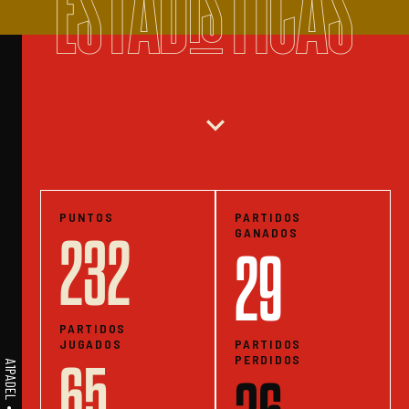
ESTADISTICAS
expand_more
PUNTOS
PARTIDOS
GANADOS
232
29
PARTIDOS
JUGADOS
PARTIDOS
PERDIDOS
65