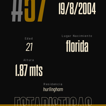
#
57
19/8/2004
Lugar Nacimiento
Edad
florida
21
Altura
1.87 mts
Residencia
hurlingham