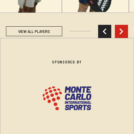
chevron_left
chevron_right
VIEW ALL PLAYERS
SPONSORED BY