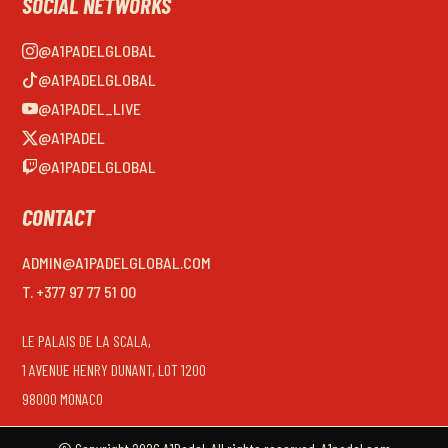
SOCIAL NETWORKS
@A1PADELGLOBAL
@A1PADELGLOBAL
@A1PADEL_LIVE
@A1PADEL
@A1PADELGLOBAL
CONTACT
ADMIN@A1PADELGLOBAL.COM
T. +377 97 77 51 00
LE PALAIS DE LA SCALA,
1 AVENUE HENRY DUNANT, LOT 1200
98000 MONACO