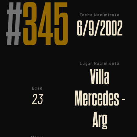
#
345
Fecha Nacimiento
6/9/2002
Lugar Nacimiento
Villa
Edad
Mercedes -
23
Arg