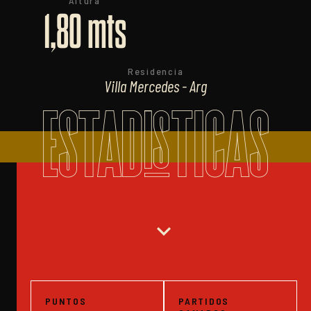
Altura
1,80 mts
Residencia
Villa Mercedes - Arg
ESTADISTICAS
expand_more
PUNTOS
PARTIDOS