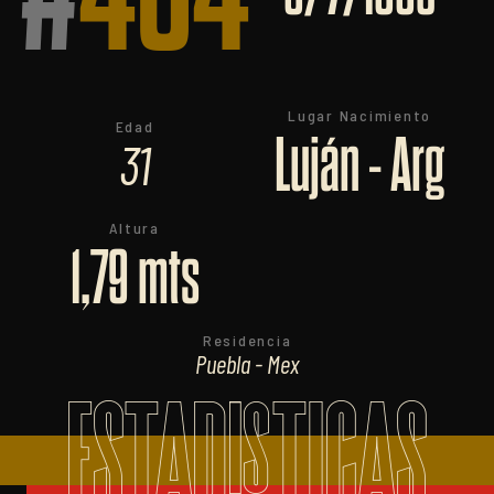
Lugar Nacimiento
Edad
Luján - Arg
31
Altura
1,79 mts
Residencia
Puebla - Mex
ESTADISTICAS