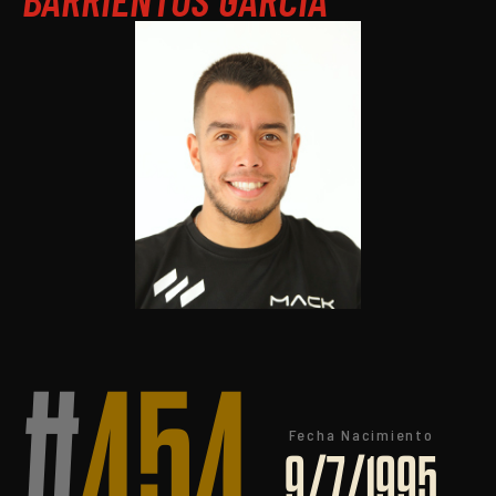
#
454
Fecha Nacimiento
9/7/1995