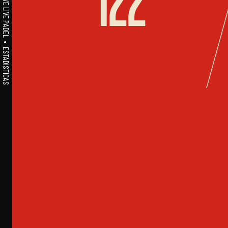
A1PADEL • WE LIVE PADEL • ESTADISTICAS
122