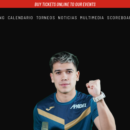
BUY TICKETS ONLINE TO OUR EVENTS
NG
CALENDARIO
TORNEOS
NOTICIAS
MULTIMEDIA
SCOREBOA
A1PADEL
RANKING
CALENDARIO
TORNEOS
NOTICIAS
MULTIMEDIA
SCOREBOARD
STREAMING