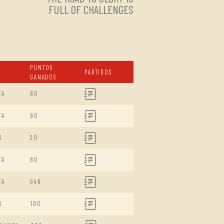
FULL OF CHALLENGES
PUNTOS
PARTIDOS
GANADOS
TA
80
TA
80
S
20
TA
80
TA
646
S
180