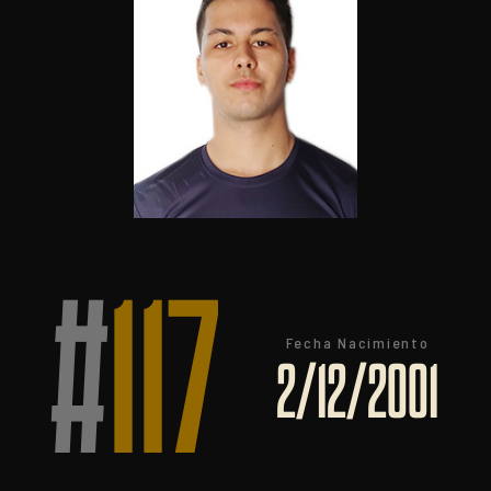
#
117
Fecha Nacimiento
2/12/2001