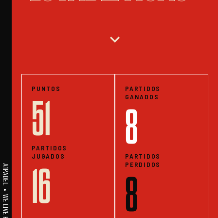
expand_more
PUNTOS
PARTIDOS
GANADOS
51
8
PARTIDOS
JUGADOS
PARTIDOS
PERDIDOS
16
8