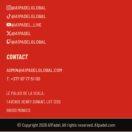
@A1PADELGLOBAL
@A1PADELGLOBAL
@A1PADEL_LIVE
@A1PADEL
@A1PADELGLOBAL
CONTACT
ADMIN@A1PADELGLOBAL.COM
T. +377 97 77 51 00
LE PALAIS DE LA SCALA,
1 AVENUE HENRY DUNANT, LOT 1200
98000 MONACO
© Copyright 2026 A1Padel. All rights reserved. A1padel.com