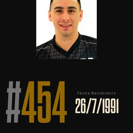
#
454
Fecha Nacimiento
26/7/1991