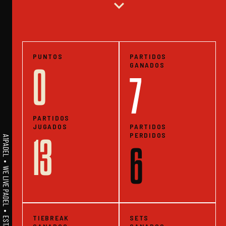
expand_more
PUNTOS
PARTIDOS
GANADOS
0
7
PARTIDOS
JUGADOS
PARTIDOS
PERDIDOS
13
A1PADEL • WE LIVE PADEL • ESTADISTICAS
6
TIEBREAK
SETS