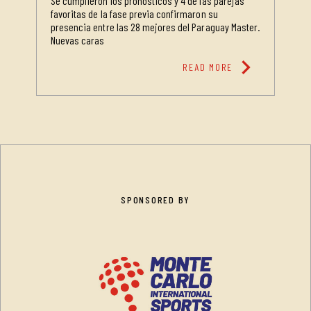
Se cumplieron los pronósticos y 4 de las parejas
favoritas de la fase previa confirmaron su
presencia entre las 28 mejores del Paraguay Master.
Nuevas caras
chevron_right
READ MORE
SPONSORED BY