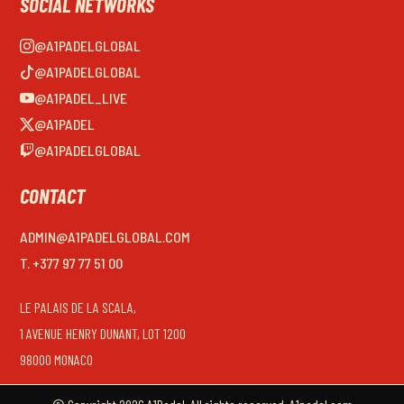
SOCIAL NETWORKS
@A1PADELGLOBAL
@A1PADELGLOBAL
@A1PADEL_LIVE
@A1PADEL
@A1PADELGLOBAL
CONTACT
ADMIN@A1PADELGLOBAL.COM
T. +377 97 77 51 00
LE PALAIS DE LA SCALA,
1 AVENUE HENRY DUNANT, LOT 1200
98000 MONACO