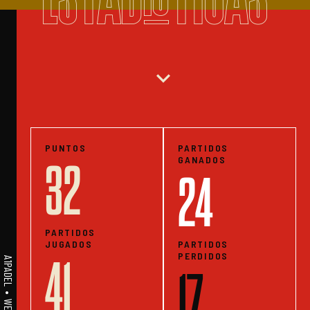
expand_more
PUNTOS
PARTIDOS
GANADOS
32
24
PARTIDOS
JUGADOS
PARTIDOS
PERDIDOS
41
17