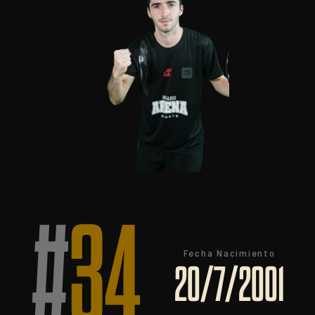
#
34
Fecha Nacimiento
20/7/2001