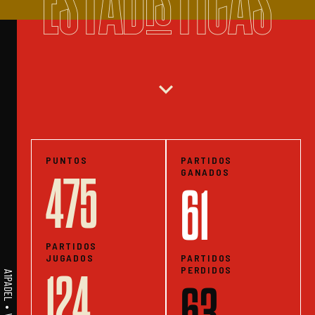
ESTADISTICAS
expand_more
PUNTOS
PARTIDOS
GANADOS
475
61
PARTIDOS
JUGADOS
PARTIDOS
PERDIDOS
124
63