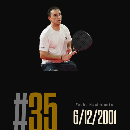
#
35
Fecha Nacimiento
6/12/2001