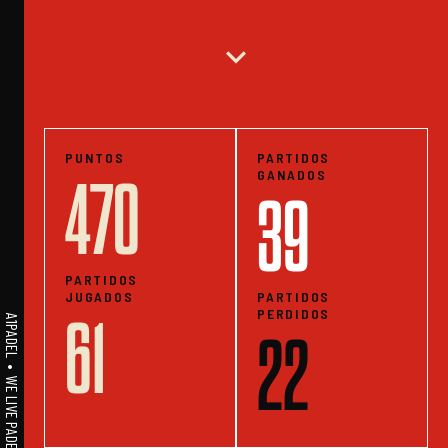
expand_more
PUNTOS
PARTIDOS
GANADOS
470
39
PARTIDOS
JUGADOS
PARTIDOS
PERDIDOS
61
A1PADEL • WE LIVE PADEL • ESTADISTICAS
22