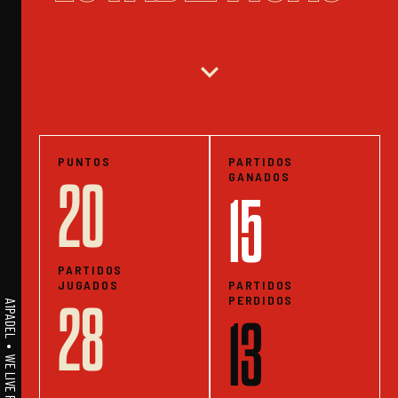
expand_more
PUNTOS
PARTIDOS
GANADOS
20
15
PARTIDOS
JUGADOS
PARTIDOS
PERDIDOS
28
13