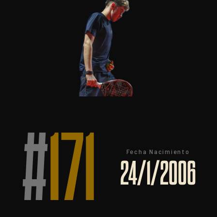
#
171
Fecha Nacimiento
24/1/2006