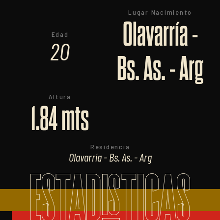
Lugar Nacimiento
Olavarría -
Edad
20
Bs. As. - Arg
Altura
1.84 mts
Residencia
Olavarría - Bs. As. - Arg
ESTADISTICAS