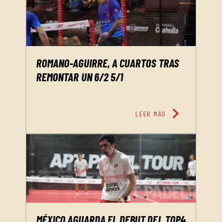
ROMANO-AGUIRRE, A CUARTOS TRAS
REMONTAR UN 6/2 5/1
chevron_right
LEER MÁS
MÉXICO AGUARDA EL DEBUT DEL TOP4