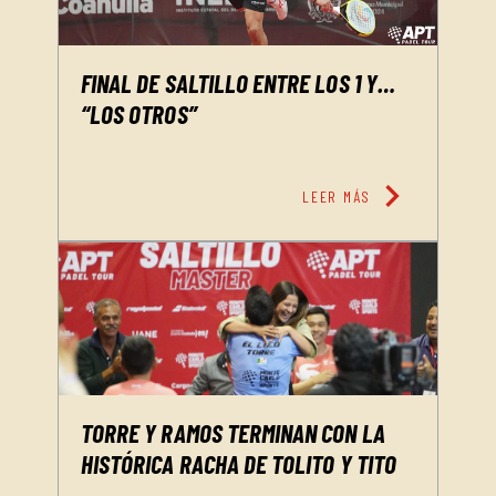
FINAL DE SALTILLO ENTRE LOS 1 Y…
“LOS OTROS”
chevron_right
LEER MÁS
TORRE Y RAMOS TERMINAN CON LA
HISTÓRICA RACHA DE TOLITO Y TITO