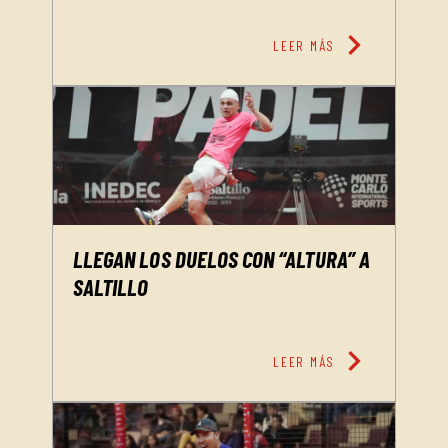
chevron_right
LEER MÁS
LLEGAN LOS DUELOS CON “ALTURA” A
SALTILLO
chevron_right
LEER MÁS