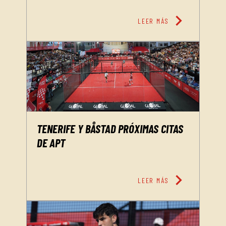
chevron_right
LEER MÁS
TENERIFE Y BÅSTAD PRÓXIMAS CITAS
DE APT
chevron_right
LEER MÁS