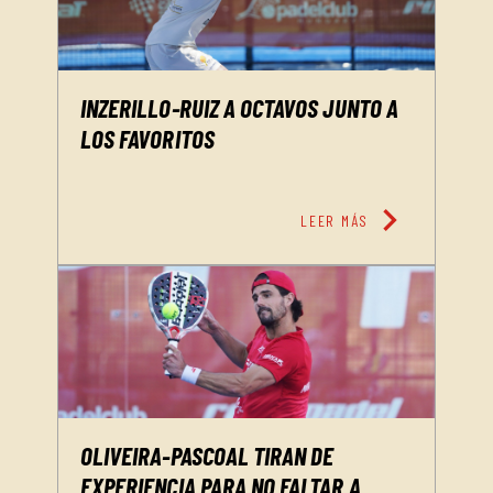
INZERILLO-RUIZ A OCTAVOS JUNTO A
LOS FAVORITOS
chevron_right
LEER MÁS
OLIVEIRA-PASCOAL TIRAN DE
EXPERIENCIA PARA NO FALTAR A