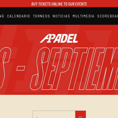
BUY TICKETS ONLINE TO OUR EVENTS
NG
CALENDARIO
TORNEOS
NOTICIAS
MULTIMEDIA
SCOREBOA
A1PADEL
RANKING
CALENDARIO
S - Septiem
TORNEOS
NOTICIAS
MULTIMEDIA
SCOREBOARD
STREAMING