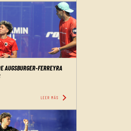
DE AUGSBURGER-FERREYRA
S
chevron_right
LEER MÁS