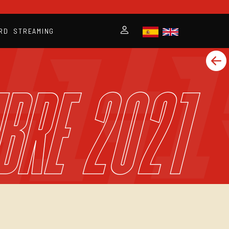
RD
STREAMING
bre 2021