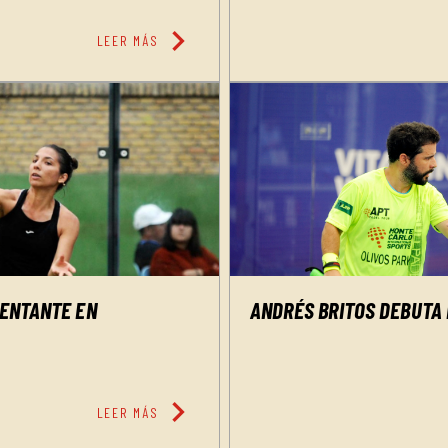
chevron_right
LEER MÁS
ANDRÉS BRITOS DEBUTA
SENTANTE EN
chevron_right
LEER MÁS