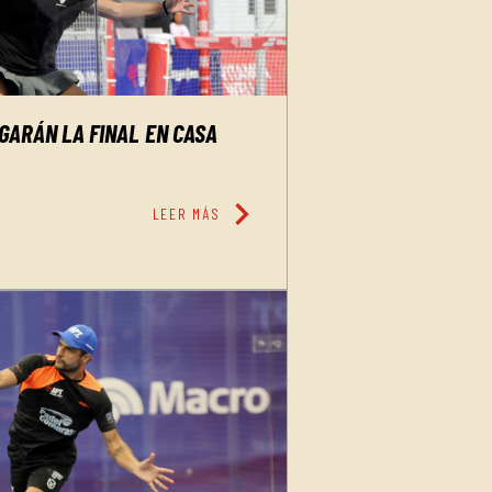
ARÁN LA FINAL EN CASA
chevron_right
LEER MÁS