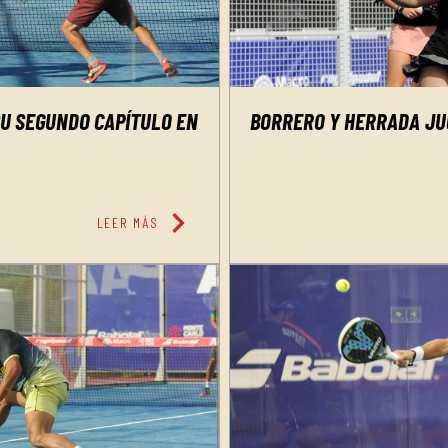
SU SEGUNDO CAPÍTULO EN
BORRERO Y HERRADA JUG
chevron_right
LEER MÁS