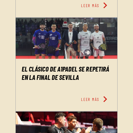
chevron_right
LEER MÁS
EL CLÁSICO DE A1PADEL SE REPETIRÁ
EN LA FINAL DE SEVILLA
chevron_right
LEER MÁS