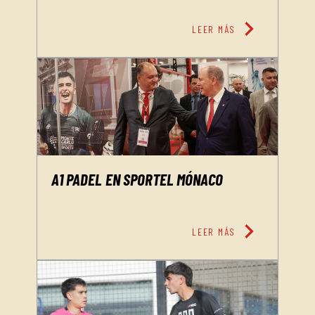
chevron_right
LEER MÁS
A1 PADEL EN SPORTEL MÓNACO
chevron_right
LEER MÁS