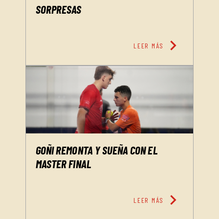
SORPRESAS
chevron_right
LEER MÁS
GOÑI REMONTA Y SUEÑA CON EL
MASTER FINAL
chevron_right
LEER MÁS