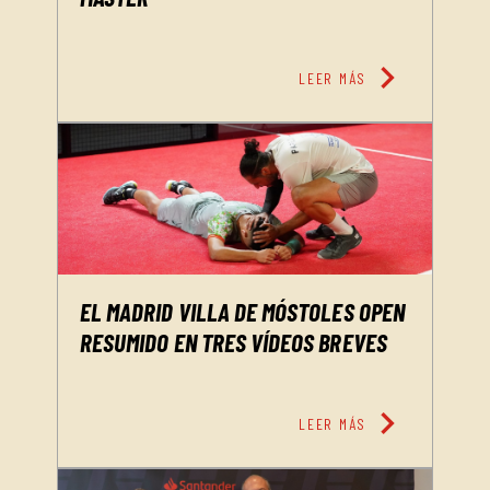
chevron_right
LEER MÁS
EL MADRID VILLA DE MÓSTOLES OPEN
RESUMIDO EN TRES VÍDEOS BREVES
chevron_right
LEER MÁS