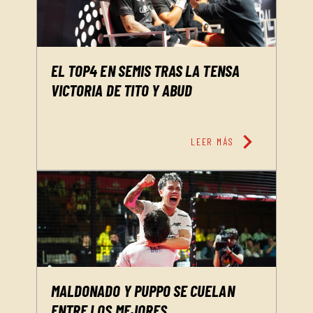
EL TOP4 EN SEMIS TRAS LA TENSA
VICTORIA DE TITO Y ABUD
chevron_right
LEER MÁS
MALDONADO Y PUPPO SE CUELAN
ENTRE LOS MEJORES