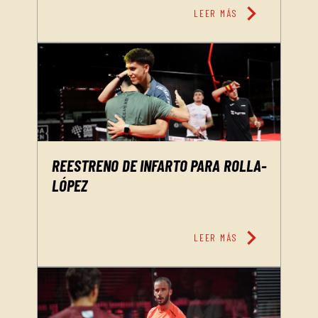
chevron_right
LEER MÁS
REESTRENO DE INFARTO PARA ROLLA-
LÓPEZ
chevron_right
LEER MÁS