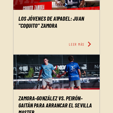
LOS JÓVENES DE A1PADEL: JUAN
"COQUITO" ZAMORA
chevron_right
LEER MÁS
ZAMORA-GONZÁLEZ VS. PEIRÓN-
GAITÁN PARA ARRANCAR EL SEVILLA
MASTER