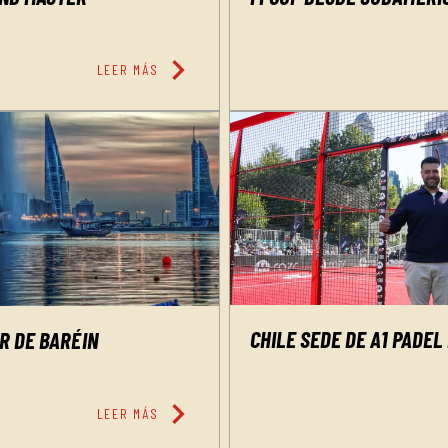
chevron_right
LEER MÁS
CHILE SEDE DE A1 PADEL
R DE BARÉIN
chevron_right
LEER MÁS