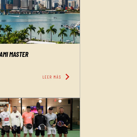
IAMI MASTER
chevron_right
LEER MÁS