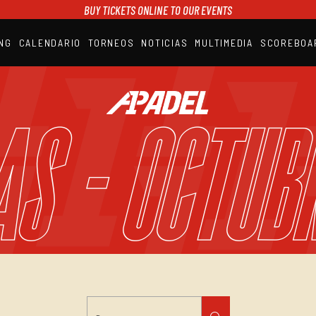
BUY TICKETS ONLINE TO OUR EVENTS
NG
CALENDARIO
TORNEOS
NOTICIAS
MULTIMEDIA
SCOREBOA
A1PADEL
RANKING
CALENDARIO
AS - Octub
TORNEOS
NOTICIAS
MULTIMEDIA
SCOREBOARD
STREAMING