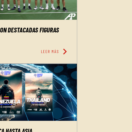
CON DESTACADAS FIGURAS
chevron_right
LEER MÁS
A HASTA ASIA