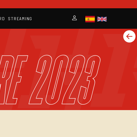
RD
STREAMING
re 2023