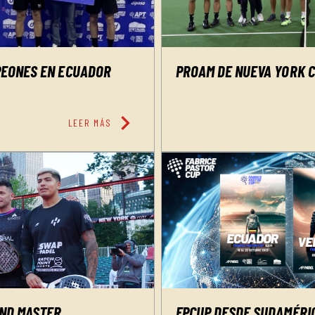
EONES EN ECUADOR
PROAM DE NUEVA YORK 
chevron_right
LEER MÁS
FPCUP DESDE SUDAMÉRIC
AND MASTER