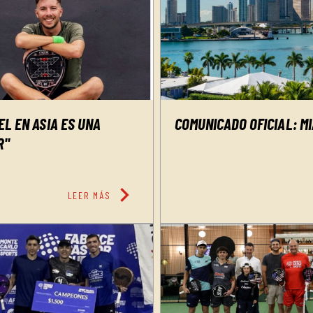
EL EN ASIA ES UNA
COMUNICADO OFICIAL: M
R"
chevron_right
LEER MÁS