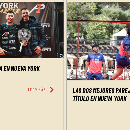
IA EN NUEVA YORK
chevron_right
LAS DOS MEJORES PAREJ
LEER MÁS
TÍTULO EN NUEVA YORK