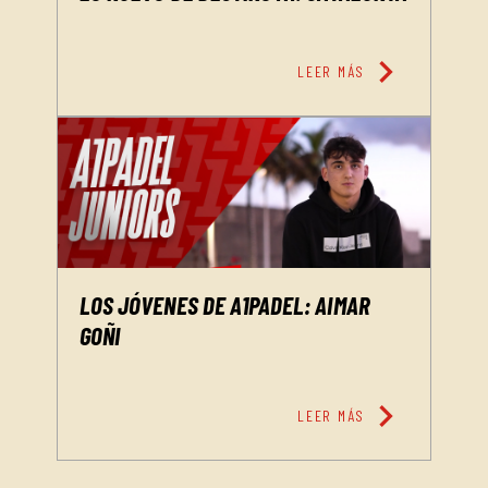
chevron_right
LEER MÁS
LOS JÓVENES DE A1PADEL: AIMAR
GOÑI
chevron_right
LEER MÁS