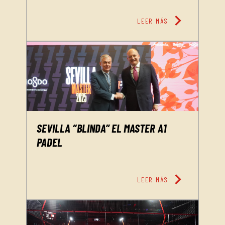
chevron_right
LEER MÁS
SEVILLA “BLINDA” EL MASTER A1
PADEL
chevron_right
LEER MÁS