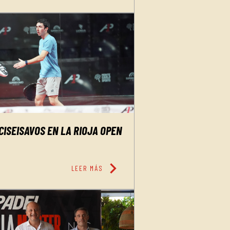
CISEISAVOS EN LA RIOJA OPEN
chevron_right
LEER MÁS