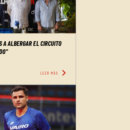
 A ALBERGAR EL CIRCUITO
DO"
chevron_right
LEER MÁS