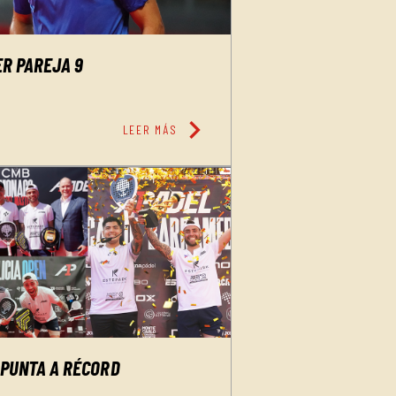
ER PAREJA 9
chevron_right
LEER MÁS
APUNTA A RÉCORD