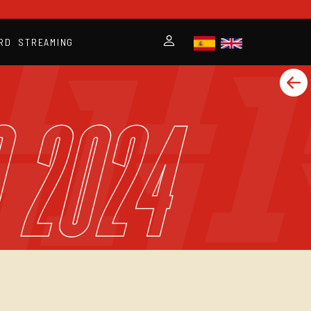
RD
STREAMING
o 2024