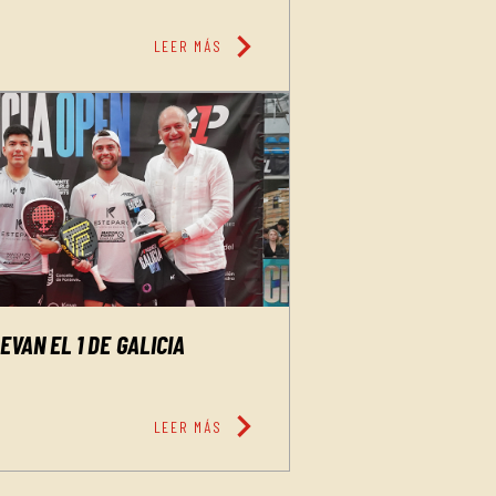
chevron_right
LEER MÁS
VAN EL 1 DE GALICIA
chevron_right
LEER MÁS