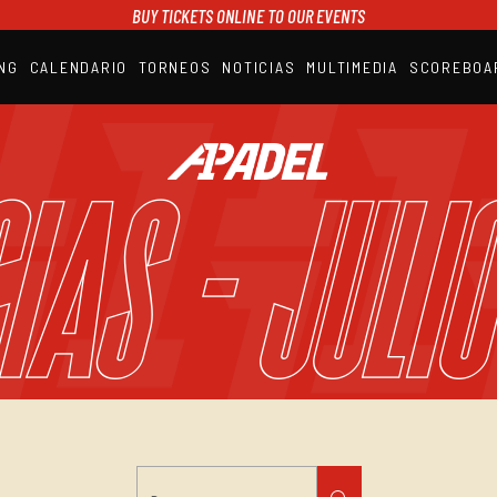
BUY TICKETS ONLINE TO OUR EVENTS
NG
CALENDARIO
TORNEOS
NOTICIAS
MULTIMEDIA
SCOREBOA
A1PADEL
RANKING
CALENDARIO
IAS - Juli
TORNEOS
NOTICIAS
MULTIMEDIA
SCOREBOARD
STREAMING