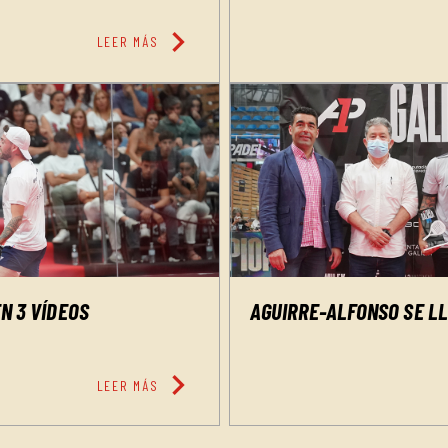
chevron_right
LEER MÁS
AGUIRRE-ALFONSO SE LLE
N 3 VÍDEOS
chevron_right
LEER MÁS