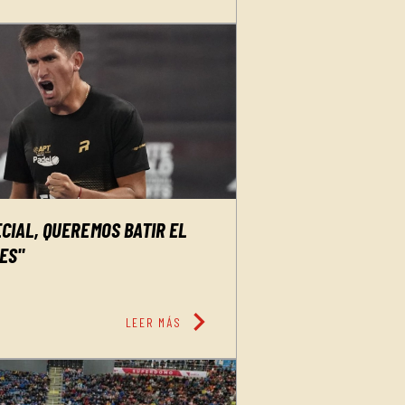
ECIAL, QUEREMOS BATIR EL
ES"
chevron_right
LEER MÁS