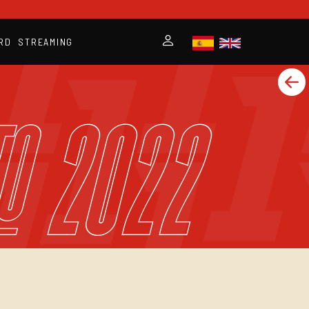
RD
STREAMING
to 2022