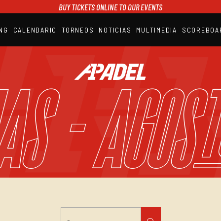
BUY TICKETS ONLINE TO OUR EVENTS
NG
CALENDARIO
TORNEOS
NOTICIAS
MULTIMEDIA
SCOREBOA
A1PADEL
RANKING
CALENDARIO
AS - Agos
TORNEOS
NOTICIAS
MULTIMEDIA
SCOREBOARD
STREAMING