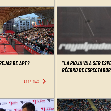
REJAS DE APT?
"LA RIOJA VA A SER ESP
RÉCORD DE ESPECTADOR
chevron_right
LEER MÁS