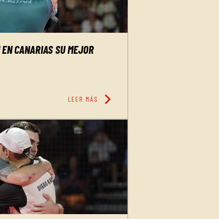
N EN CANARIAS SU MEJOR
chevron_right
LEER MÁS