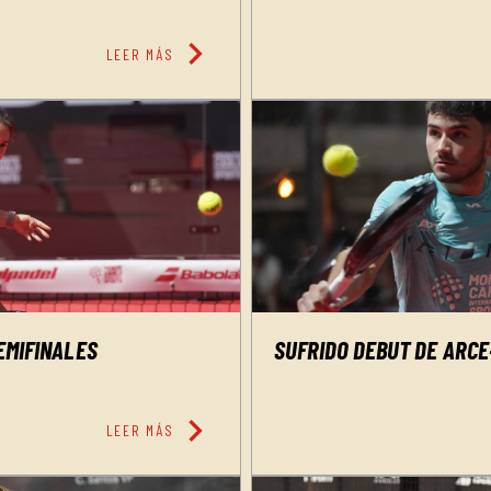
chevron_right
LEER MÁS
EMIFINALES
SUFRIDO DEBUT DE ARCE
chevron_right
LEER MÁS