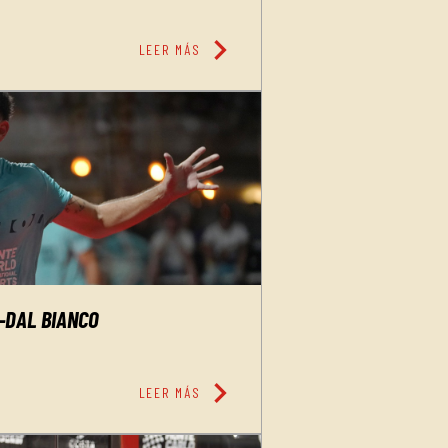
chevron_right
LEER MÁS
-DAL BIANCO
chevron_right
LEER MÁS