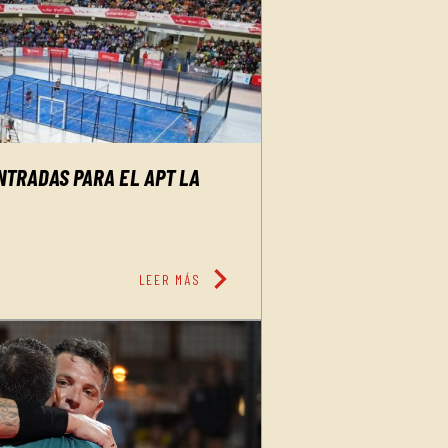
NTRADAS PARA EL APT LA
chevron_right
LEER MÁS