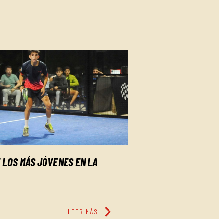
 LOS MÁS JÓVENES EN LA
chevron_right
LEER MÁS