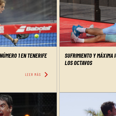
 NÚMERO 1 EN TENERIFE
SUFRIMIENTO Y MÁXIMA 
LOS OCTAVOS
chevron_right
LEER MÁS