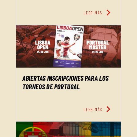
chevron_right
LEER MÁS
ABIERTAS INSCRIPCIONES PARA LOS
TORNEOS DE PORTUGAL
chevron_right
LEER MÁS