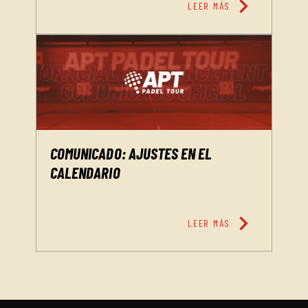
chevron_right
LEER MÁS
COMUNICADO: AJUSTES EN EL
CALENDARIO
chevron_right
LEER MÁS