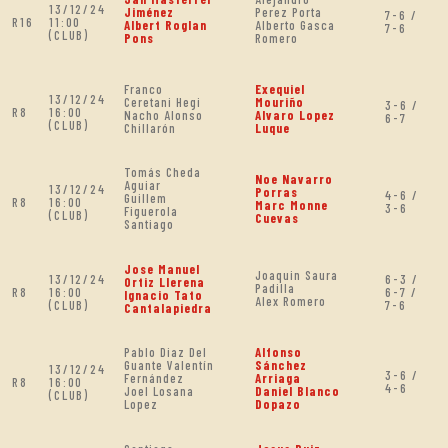
13/12/24
Jiménez
Perez Porta
7-6 /
R16
11:00
Albert Roglan
Alberto Gasca
7-6
(CLUB)
Pons
Romero
Franco
Exequiel
13/12/24
Ceretani Hegi
Mouriño
3-6 /
R8
16:00
Nacho Alonso
Alvaro Lopez
6-7
(CLUB)
Chillarón
Luque
Tomás Cheda
Noe Navarro
Aguiar
13/12/24
Porras
4-6 /
Guillem
R8
16:00
Marc Monne
3-6
Figuerola
(CLUB)
Cuevas
Santiago
Jose Manuel
Joaquin Saura
13/12/24
6-3 /
Ortiz Llerena
Padilla
R8
16:00
6-7 /
Ignacio Tato
Alex Romero
(CLUB)
7-6
Cantalapiedra
Pablo Diaz Del
Alfonso
Guante Valentín
Sánchez
13/12/24
3-6 /
Fernández
Arriaga
R8
16:00
4-6
Joel Losana
Daniel Blanco
(CLUB)
Lopez
Dopazo