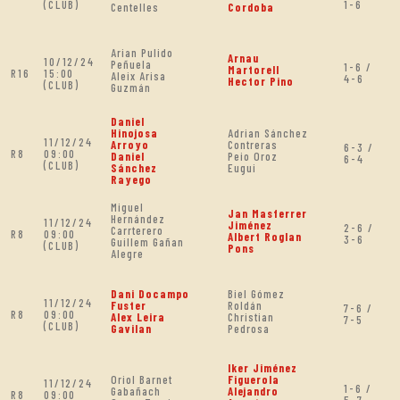
(CLUB)
1-6
Centelles
Cordoba
Arian Pulido
Arnau
10/12/24
Peñuela
1-6 /
Martorell
R16
15:00
Aleix Arisa
4-6
Hector Pino
(CLUB)
Guzmán
Daniel
Hinojosa
Adrian Sánchez
11/12/24
Arroyo
Contreras
6-3 /
R8
09:00
Daniel
Peio Oroz
6-4
(CLUB)
Sánchez
Eugui
Rayego
Miguel
Jan Masferrer
Hernández
11/12/24
Jiménez
2-6 /
Carrterero
R8
09:00
Albert Roglan
3-6
Guillem Gañan
(CLUB)
Pons
Alegre
Dani Docampo
Biel Gómez
11/12/24
Fuster
Roldán
7-6 /
R8
09:00
Alex Leira
Christian
7-5
(CLUB)
Gavilan
Pedrosa
Iker Jiménez
Oriol Barnet
Figuerola
11/12/24
1-6 /
Gabañach
Alejandro
R8
09:00