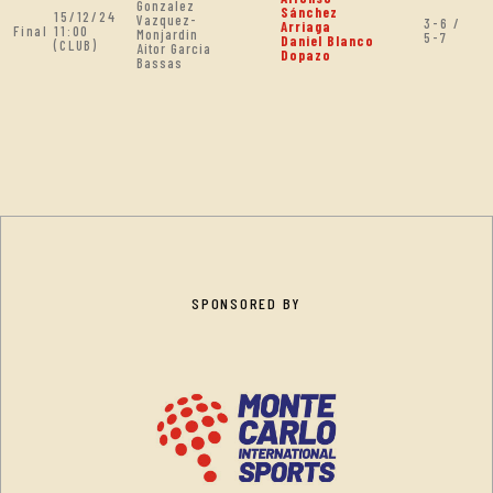
Gonzalez
Sánchez
15/12/24
Vazquez-
3-6 /
Arriaga
Final
11:00
Monjardin
5-7
Daniel Blanco
(CLUB)
Aitor Garcia
Dopazo
Bassas
SPONSORED BY