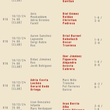
(CLUB)
Gavilan
Anis
Biel Gómez
10/12/24
Moukaddem
Roldán
1-6 /
R16
14:00
Adrià Gironès
Christian
3-6
(CLUB)
Farell
Pedrosa
Aaron Sanchez
Oriol Barnet
10/12/24
Lapuente
Gabañach
1-6 /
R16
14:00
Sergi Rubio
Oscar
3-6
(CLUB)
Rus
Traviesa
Iker Jiménez
Didac Jimenez
Figuerola
10/12/24
1-6 /
Ros
Alejandro
R16
14:00
0-6
Jordi Bohigues
Acosta
(CLUB)
Cabrera
Adria Costa
Marc Niño
10/12/24
Lechón
Troncho
6-2 /
R16
15:00
Gerard Godó
Pol Ferreres
6-1
(CLUB)
Ortega
Garcia
Izan Gonzalez
Ivan Berrio
10/12/24
Infante
3-6 /
Alba
R16
15:00
Marc Verdaguer
1-6
Genis Vilaseca