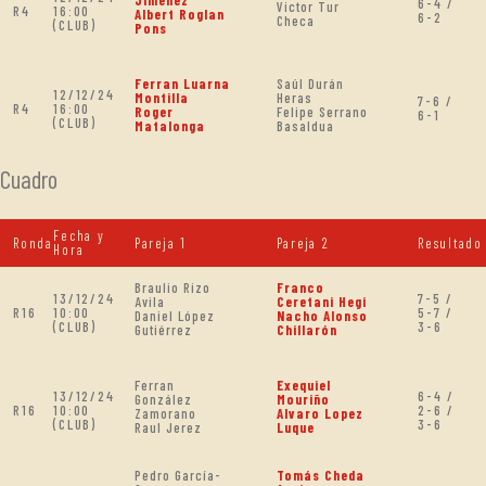
6-4 /
Victor Tur
R4
16:00
Albert Roglan
6-2
Checa
(CLUB)
Pons
Ferran Luarna
Saúl Durán
12/12/24
Montilla
Heras
7-6 /
R4
16:00
Roger
Felipe Serrano
6-1
(CLUB)
Matalonga
Basaldua
Cuadro
Fecha y
Ronda
Pareja 1
Pareja 2
Resultado
Hora
Braulio Rizo
Franco
13/12/24
7-5 /
Avila
Ceretani Hegi
R16
10:00
5-7 /
Daniel López
Nacho Alonso
(CLUB)
3-6
Gutiérrez
Chillarón
Ferran
Exequiel
13/12/24
6-4 /
González
Mouriño
R16
10:00
2-6 /
Zamorano
Alvaro Lopez
(CLUB)
3-6
Raul Jerez
Luque
Pedro García-
Tomás Cheda