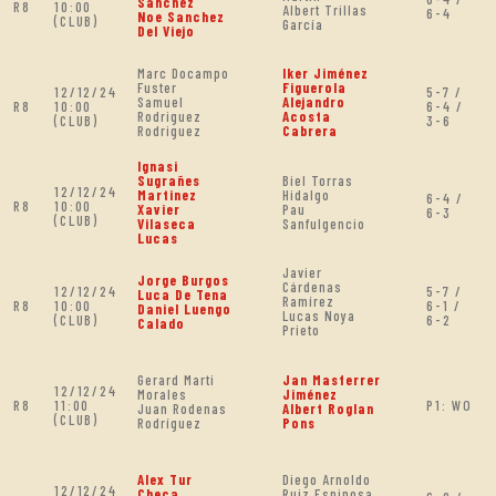
Sanchez
R8
10:00
Albert Trillas
6-4
Noe Sanchez
(CLUB)
García
Del Viejo
Marc Docampo
Iker Jiménez
Fuster
Figuerola
12/12/24
5-7 /
Samuel
Alejandro
R8
10:00
6-4 /
Rodriguez
Acosta
(CLUB)
3-6
Rodriguez
Cabrera
Ignasi
Sugrañes
Biel Torras
12/12/24
Martinez
Hidalgo
6-4 /
R8
10:00
Xavier
Pau
6-3
(CLUB)
Vilaseca
Sanfulgencio
Lucas
Javier
Jorge Burgos
Cárdenas
12/12/24
5-7 /
Luca De Tena
Ramírez
R8
10:00
6-1 /
Daniel Luengo
Lucas Noya
(CLUB)
6-2
Calado
Prieto
Gerard Marti
Jan Masferrer
12/12/24
Morales
Jiménez
R8
11:00
P1: WO
Juan Rodenas
Albert Roglan
(CLUB)
Rodríguez
Pons
Alex Tur
Diego Arnoldo
12/12/24
Checa
Ruiz Espinosa