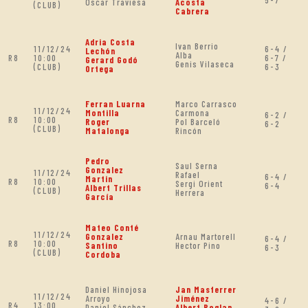
5-7
Oscar Traviesa
Acosta
(CLUB)
Cabrera
Adria Costa
Ivan Berrio
11/12/24
6-4 /
Lechón
Alba
R8
10:00
6-7 /
Gerard Godó
Genis Vilaseca
(CLUB)
6-3
Ortega
Ferran Luarna
Marco Carrasco
11/12/24
Montilla
Carmona
6-2 /
R8
10:00
Roger
Pol Barceló
6-2
(CLUB)
Matalonga
Rincón
Pedro
Saul Serna
Gonzalez
11/12/24
Rafael
6-4 /
Martin
R8
10:00
Sergi Orient
6-4
Albert Trillas
(CLUB)
Herrera
García
Mateo Conté
11/12/24
Gonzalez
Arnau Martorell
6-4 /
R8
10:00
Santino
Hector Pino
6-3
(CLUB)
Cordoba
Daniel Hinojosa
Jan Masferrer
11/12/24
Arroyo
Jiménez
4-6 /
R4
13:00
Daniel Sánchez
Albert Roglan