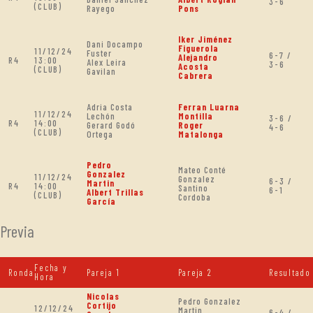
3-6
(CLUB)
Rayego
Pons
Iker Jiménez
Dani Docampo
Figuerola
11/12/24
Fuster
6-7 /
Alejandro
R4
13:00
Alex Leira
3-6
Acosta
(CLUB)
Gavilan
Cabrera
Adria Costa
Ferran Luarna
11/12/24
Lechón
Montilla
3-6 /
R4
14:00
Gerard Godó
Roger
4-6
(CLUB)
Ortega
Matalonga
Pedro
Mateo Conté
Gonzalez
11/12/24
Gonzalez
6-3 /
Martin
R4
14:00
Santino
6-1
Albert Trillas
(CLUB)
Cordoba
García
Previa
Fecha y
Ronda
Pareja 1
Pareja 2
Resultado
Hora
Nicolas
Pedro Gonzalez
Cortijo
12/12/24
Martin
6-4 /