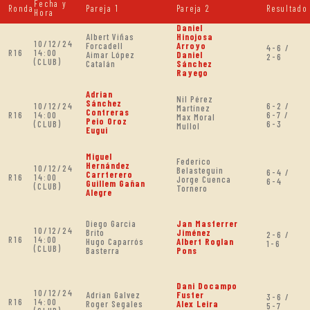
Fecha y
Ronda
Pareja 1
Pareja 2
Resultado
Hora
Daniel
Albert Viñas
Hinojosa
10/12/24
Forcadell
Arroyo
4-6 /
R16
14:00
Aimar López
Daniel
2-6
(CLUB)
Catalán
Sánchez
Rayego
Adrian
Nil Pérez
Sánchez
10/12/24
6-2 /
Martínez
Contreras
R16
14:00
6-7 /
Max Moral
Peio Oroz
(CLUB)
6-3
Mullol
Eugui
Miguel
Federico
Hernández
10/12/24
Belasteguin
6-4 /
Carrterero
R16
14:00
Jorge Cuenca
6-4
Guillem Gañan
(CLUB)
Tornero
Alegre
Diego Garcia
Jan Masferrer
10/12/24
Brito
Jiménez
2-6 /
R16
14:00
Hugo Caparrós
Albert Roglan
1-6
(CLUB)
Basterra
Pons
Dani Docampo
10/12/24
Adrian Galvez
Fuster
3-6 /
R16
14:00
Roger Segales
Alex Leira
5-7