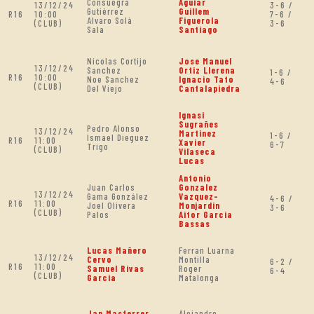
Consuegra
Aguiar
13/12/24
3-6 /
Gutiérrez
Guillem
R16
10:00
7-6 /
Alvaro Solà
Figuerola
(CLUB)
3-6
Sala
Santiago
Nicolas Cortijo
Jose Manuel
13/12/24
Sanchez
Ortiz Llerena
1-6 /
R16
10:00
Noe Sanchez
Ignacio Tato
4-6
(CLUB)
Del Viejo
Cantalapiedra
Ignasi
Sugrañes
Pedro Alonso
13/12/24
Martinez
1-6 /
Ismael Dieguez
R16
11:00
Xavier
6-7
Trigo
(CLUB)
Vilaseca
Lucas
Antonio
Juan Carlos
Gonzalez
13/12/24
Gama González
Vazquez-
4-6 /
R16
11:00
Joel Olivera
Monjardin
3-6
(CLUB)
Palos
Aitor Garcia
Bassas
Lucas Mañero
Ferran Luarna
13/12/24
Cervo
Montilla
6-2 /
R16
11:00
Samuel Rivas
Roger
6-4
(CLUB)
Garcia
Matalonga
Jan Masferrer
Alejandro