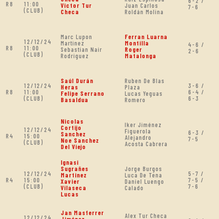
6-2 /
R8
11:00
Victor Tur
Juan Carlos
7-6
(CLUB)
Checa
Roldán Molina
Marc Lupon
Ferran Luarna
12/12/24
Martinez
Montilla
4-6 /
R8
11:00
Sebastian Nair
Roger
2-6
(CLUB)
Rodriguez
Matalonga
Saúl Durán
Ruben De Blas
12/12/24
3-6 /
Heras
Plaza
R8
11:00
6-4 /
Felipe Serrano
Lucas Yeguas
(CLUB)
6-3
Basaldua
Romero
Nicolas
Iker Jiménez
Cortijo
12/12/24
Figuerola
6-3 /
Sanchez
R4
15:00
Alejandro
7-5
Noe Sanchez
(CLUB)
Acosta Cabrera
Del Viejo
Ignasi
Sugrañes
Jorge Burgos
12/12/24
5-7 /
Martinez
Luca De Tena
R4
15:00
7-5 /
Xavier
Daniel Luengo
(CLUB)
7-6
Vilaseca
Calado
Lucas
Jan Masferrer
Alex Tur Checa
12/12/24
Jiménez