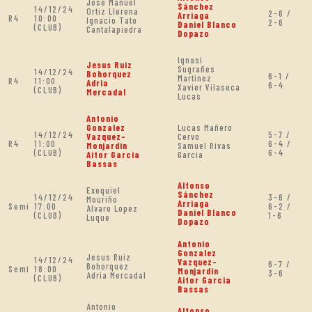
Jose Manuel
Sánchez
14/12/24
Ortiz Llerena
2-6 /
Arriaga
R4
10:00
Ignacio Tato
2-6
Daniel Blanco
(CLUB)
Cantalapiedra
Dopazo
Ignasi
Jesus Ruiz
Sugrañes
14/12/24
Bohorquez
6-1 /
Martinez
R4
11:00
Adria
6-4
Xavier Vilaseca
(CLUB)
Mercadal
Lucas
Antonio
Gonzalez
Lucas Mañero
14/12/24
5-7 /
Vazquez-
Cervo
R4
11:00
6-4 /
Monjardin
Samuel Rivas
(CLUB)
6-4
Aitor Garcia
Garcia
Bassas
Alfonso
Exequiel
Sánchez
14/12/24
3-6 /
Mouriño
Arriaga
Semi
17:00
6-2 /
Alvaro Lopez
Daniel Blanco
(CLUB)
1-6
Luque
Dopazo
Antonio
Gonzalez
Jesus Ruiz
14/12/24
Vazquez-
6-7 /
Bohorquez
Semi
18:00
Monjardin
3-6
Adria Mercadal
(CLUB)
Aitor Garcia
Bassas
Antonio
Alfonso