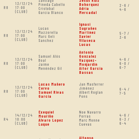
Santiago
Jesus Ruiz
13/12/24
Pineda Cabello
Bohorquez
2-6 /
R8
17:00
Cristobal
Adria
4-6
(CLUB)
Garcia Blanco
Mercadal
Ignasi
Lucas
Sugrañes
13/12/24
Mazzorella
Martinez
5-7 /
R8
17:00
Marc Geli
Xavier
3-6
(CLUB)
Sanchez
Vilaseca
Lucas
Antonio
Samuel Alós
Gonzalez
13/12/24
4-6 /
Boal
Vazquez-
R8
17:00
6-0 /
Jaime
Monjardin
(CLUB)
6-7
Menéndez Gil
Aitor Garcia
Bassas
Lucas Mañero
Jan Masferrer
13/12/24
Cervo
Jiménez
6-4 /
R8
17:00
Samuel Rivas
Albert Roglan
7-5
(CLUB)
Garcia
Pons
Exequiel
Noe Navarro
14/12/24
4-6 /
Mouriño
Porras
R4
10:00
6-3 /
Alvaro Lopez
Marc Monne
(CLUB)
6-4
Luque
Cuevas
Alfonso