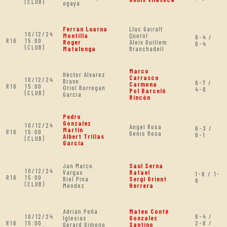
(CLUB)
ogaya
Ferran Luarna
Lluc Gairalt
10/12/24
Montilla
Querol
6-4 /
R16
15:00
Roger
Aleix Guillem
6-4
(CLUB)
Matalonga
Branchadell
Marco
Héctor Alvarez
Carrasco
10/12/24
Bravo
6-7 /
Carmona
R16
15:00
Oriol Borregan
4-6
Pol Barceló
(CLUB)
Garcia
Rincón
Pedro
Gonzalez
10/12/24
Angel Rosa
6-3 /
Martin
R16
15:00
Genis Rosa
6-1
Albert Trillas
(CLUB)
García
Jan Marco
Saul Serna
10/12/24
Vargas
Rafael
1-6 / 1-
R16
15:00
Biel Pina
Sergi Orient
6
(CLUB)
Mendez
Herrera
Adrián Peña
Mateo Conté
10/12/24
6-4 /
Iglesias
Gonzalez
R16
15:00
2-6 /
Gerard Gimeno
Santino