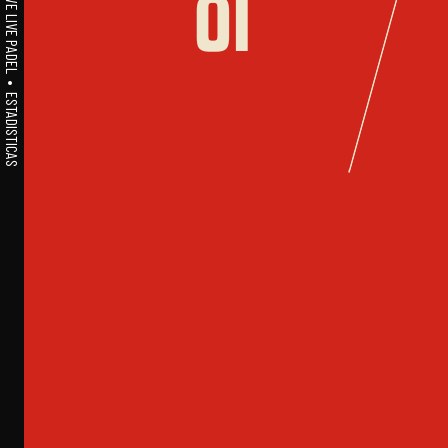
A1PADEL • WE LIVE PADEL • ESTADISTICAS
81