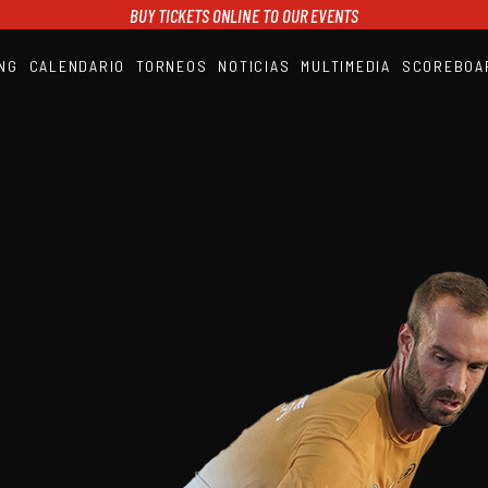
BUY TICKETS ONLINE TO OUR EVENTS
NG
CALENDARIO
TORNEOS
NOTICIAS
MULTIMEDIA
SCOREBOA
A1PADEL
RANKING
CALENDARIO
TORNEOS
NOTICIAS
MULTIMEDIA
SCOREBOARD
STREAMING