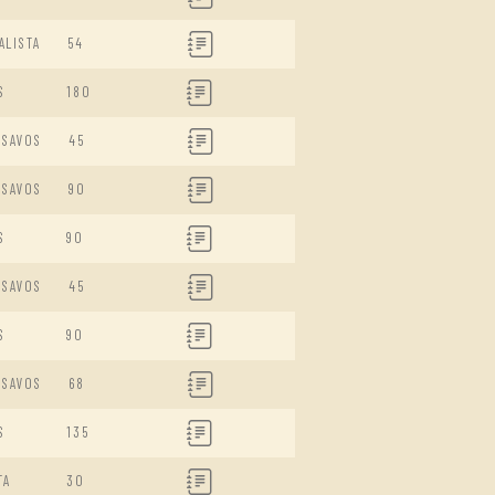
ALISTA
54
S
180
ISAVOS
45
ISAVOS
90
S
90
ISAVOS
45
S
90
ISAVOS
68
S
135
TA
30