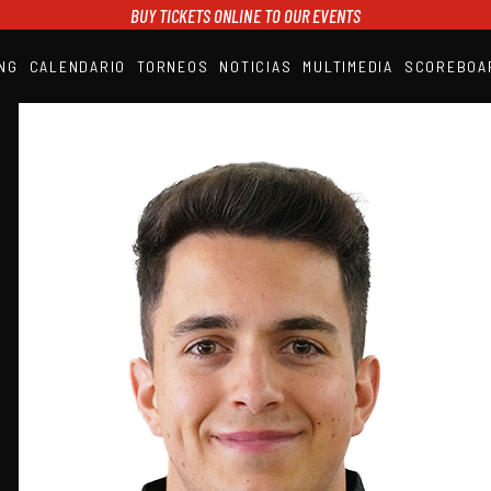
BUY TICKETS ONLINE TO OUR EVENTS
NG
CALENDARIO
TORNEOS
NOTICIAS
MULTIMEDIA
SCOREBOA
A1PADEL
RANKING
CALENDARIO
TORNEOS
NOTICIAS
MULTIMEDIA
SCOREBOARD
STREAMING