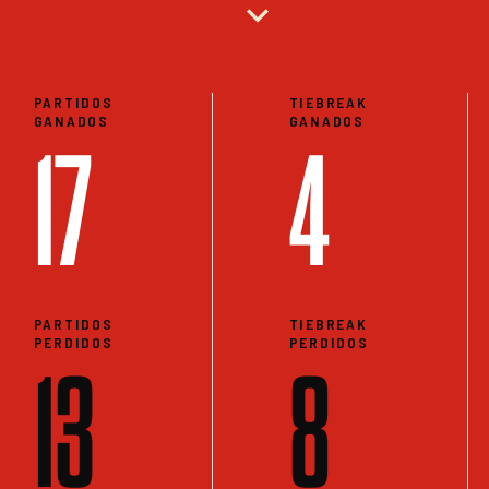
expand_more
PARTIDOS
TIEBREAK
GANADOS
GANADOS
17
4
PARTIDOS
TIEBREAK
PERDIDOS
PERDIDOS
13
8