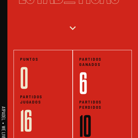
expand_more
PUNTOS
PARTIDOS
GANADOS
0
6
PARTIDOS
JUGADOS
PARTIDOS
PERDIDOS
16
10