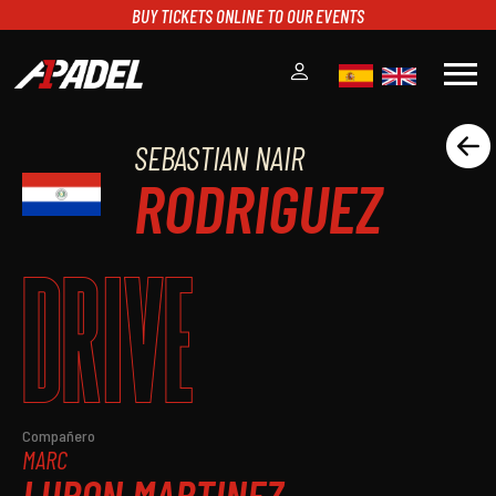
BUY TICKETS ONLINE TO OUR EVENTS
menu
SEBASTIAN NAIR
A1PADEL
RODRIGUEZ
RANKING
CALENDARIO
TORNEOS
DRIVE
NOTICIAS
MULTIMEDIA
SCOREBOARD
STREAMING
Compañero
MARC
LUPON MARTINEZ