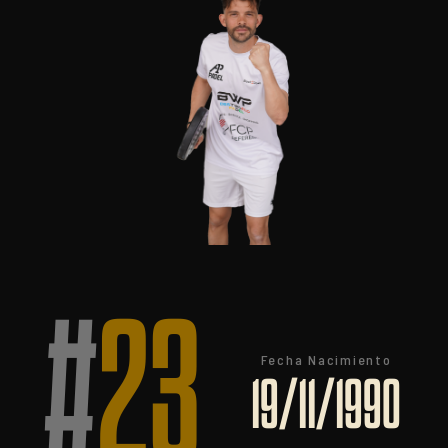
#
23
Fecha Nacimiento
19/11/1990