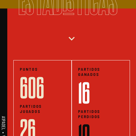
ESTADISTICAS
expand_more
PUNTOS
PARTIDOS
GANADOS
606
16
PARTIDOS
JUGADOS
PARTIDOS
PERDIDOS
26
10