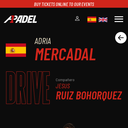
BUY TICKETS ONLINE TO OUR EVENTS
menu
ADRIA
A1PADEL
MERCADAL
RANKING
CALENDARIO
TORNEOS
DRIVE
NOTICIAS
MULTIMEDIA
Compañero
JESUS
SCOREBOARD
RUIZ BOHORQUEZ
STREAMING