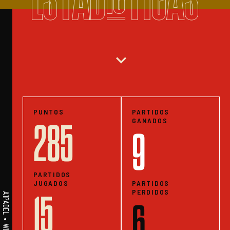
expand_more
PUNTOS
PARTIDOS
GANADOS
285
9
PARTIDOS
JUGADOS
PARTIDOS
PERDIDOS
15
6