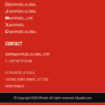
@A1PADELGLOBAL
@A1PADELGLOBAL
@A1PADEL_LIVE
@A1PADEL
@A1PADELGLOBAL
CONTACT
ADMIN@A1PADELGLOBAL.COM
T. +377 97 77 51 00
LE PALAIS DE LA SCALA,
1 AVENUE HENRY DUNANT, LOT 1200
98000 MONACO
© Copyright 2026 A1Padel. All rights reserved. A1padel.com