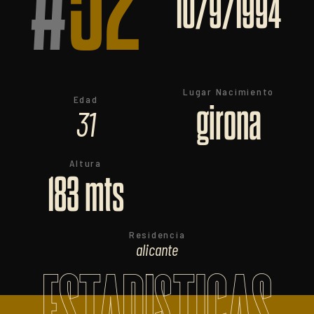
#
52
10/9/1994
Lugar Nacimiento
Edad
girona
31
Altura
183 mts
Residencia
alicante
ESTADISTICAS