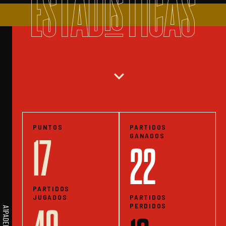
ESTADISTICAS
expand_more
PUNTOS
PARTIDOS
GANADOS
17
22
PARTIDOS
JUGADOS
PARTIDOS
PERDIDOS