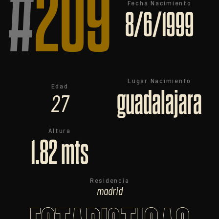
#
209
Fecha Nacimiento
8/6/1999
Lugar Nacimiento
Edad
guadalajara
27
Altura
1.82 mts
Residencia
madrid