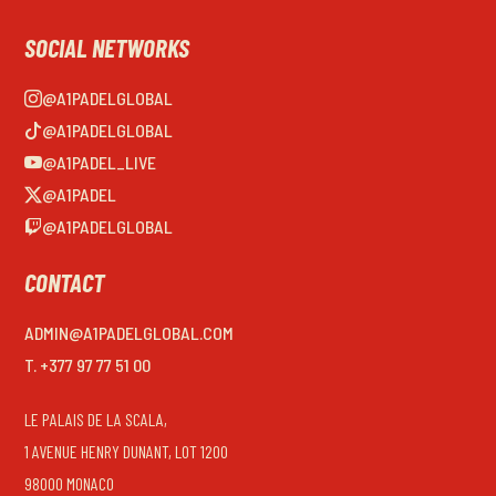
SOCIAL NETWORKS
@A1PADELGLOBAL
@A1PADELGLOBAL
@A1PADEL_LIVE
@A1PADEL
@A1PADELGLOBAL
CONTACT
ADMIN@A1PADELGLOBAL.COM
T. +377 97 77 51 00
LE PALAIS DE LA SCALA,
1 AVENUE HENRY DUNANT, LOT 1200
98000 MONACO