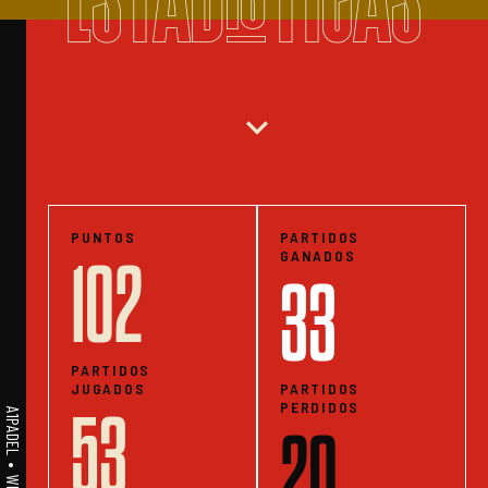
expand_more
PUNTOS
PARTIDOS
GANADOS
102
33
PARTIDOS
JUGADOS
PARTIDOS
PERDIDOS
53
20