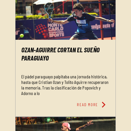
OZAN-AGUIRRE CORTAN EL SUEÑO
PARAGUAYO
El pádel paraguayo palpitaba una jornada histórica,
hasta que Cristian Ozan y Tolito Aguirre recuperaron
la memoria. Tras la clasificación de Popovich y
Adorno a lo
chevron_right
READ MORE