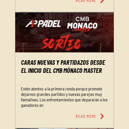
chevron_right
READ MORE
CARAS NUEVAS Y PARTIDAZOS DESDE
EL INICIO DEL CMB MÓNACO MASTER
Estén atentos a la primera ronda porque promete
dejarnos grandes partidos y nuevas parejas muy
llamativas. Los enfrentamientos que depararán a los
ganadores en
chevron_right
READ MORE