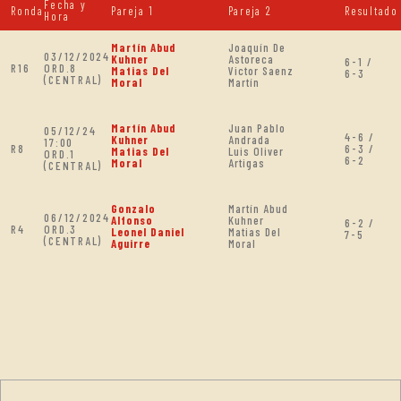
Fecha y
Ronda
Pareja 1
Pareja 2
Resultado
Hora
Martín Abud
Joaquín De
03/12/2024
Kuhner
Astoreca
6-1 /
R16
ORD.8
Matias Del
Victor Saenz
6-3
(CENTRAL)
Moral
Martín
Martín Abud
Juan Pablo
05/12/24
4-6 /
Kuhner
Andrada
17:00
R8
6-3 /
Matias Del
Luis Oliver
ORD.1
6-2
Moral
Artigas
(CENTRAL)
Gonzalo
Martín Abud
06/12/2024
Alfonso
Kuhner
6-2 /
R4
ORD.3
Leonel Daniel
Matias Del
7-5
(CENTRAL)
Aguirre
Moral