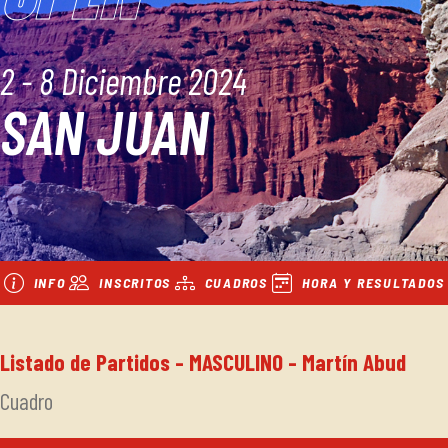
2 - 8 Diciembre 2024
SAN JUAN
INFO
INSCRITOS
CUADROS
HORA Y RESULTADOS
Listado de Partidos - MASCULINO - Martín Abud
Cuadro