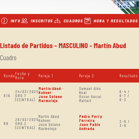
INFO
INSCRITOS
CUADROS
HORA Y RESULTADOS
Listado de Partidos - MASCULINO - Martín Abud
Cuadro
Fecha y
Ronda
Pareja 1
Pareja 2
Resultado
Hora
Martín Abud
Samuel Alós
24/03/2025
6-4 /
Kuhner
Boal
R16
ORD.7
6-7 /
Jose Solano
Oscar Guiral
(CENTRAL)
6-2
Marmolejo
Mallart
Martín Abud
Pedro Perry
26/03/2025
Kuhner
Ferreira
2-6 /
R8
ORD.2
Jose Solano
Juan Pablo
3-6
(CENTRAL)
Marmolejo
Andrada