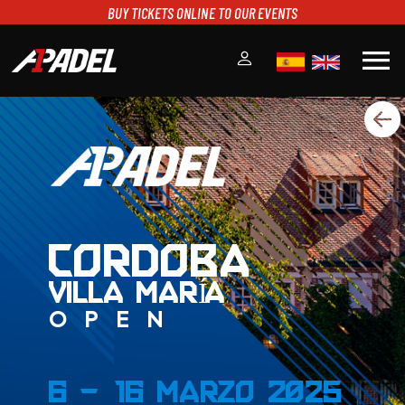
BUY TICKETS ONLINE TO OUR EVENTS
menu
A1PADEL
RANKING
CALENDARIO
TORNEOS
NOTICIAS
MULTIMEDIA
CORDOBA
SCOREBOARD
VILLA MARÍA
STREAMING
OPEN
6 - 16 Marzo 2025