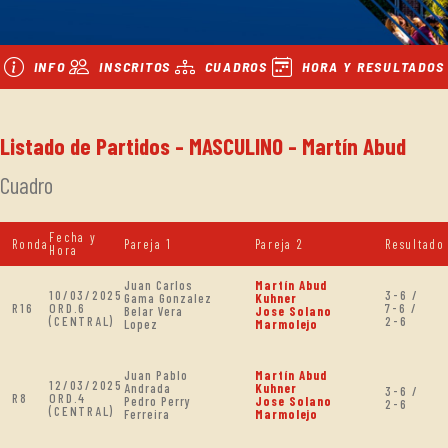
INFO
INSCRITOS
CUADROS
HORA Y RESULTADOS
Listado de Partidos - MASCULINO - Martín Abud
Cuadro
Fecha y
Ronda
Pareja 1
Pareja 2
Resultado
Hora
Juan Carlos
Martín Abud
10/03/2025
3-6 /
Gama Gonzalez
Kuhner
R16
ORD.6
7-6 /
Belar Vera
Jose Solano
(CENTRAL)
2-6
Lopez
Marmolejo
Juan Pablo
Martín Abud
12/03/2025
Andrada
Kuhner
3-6 /
R8
ORD.4
Pedro Perry
Jose Solano
2-6
(CENTRAL)
Ferreira
Marmolejo