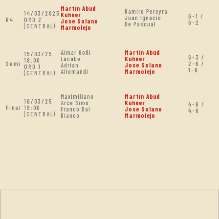
Martín Abud
Ramiro Pereyra
14/03/2025
Kuhner
6-1 /
Juan Ignacio
R4
ORD.2
Jose Solano
6-2
De Pascual
(CENTRAL)
Marmolejo
Aimar Goñi
Martín Abud
15/03/25
6-3 /
Lacabe
Kuhner
19:00
Semi
2-6 /
Adrian
Jose Solano
ORD.1
1-6
Allemandi
Marmolejo
(CENTRAL)
Maximiliano
Martín Abud
16/03/25
Arce Simo
Kuhner
4-6 /
Final
19:00
Franco Dal
Jose Solano
4-6
(CENTRAL)
Bianco
Marmolejo