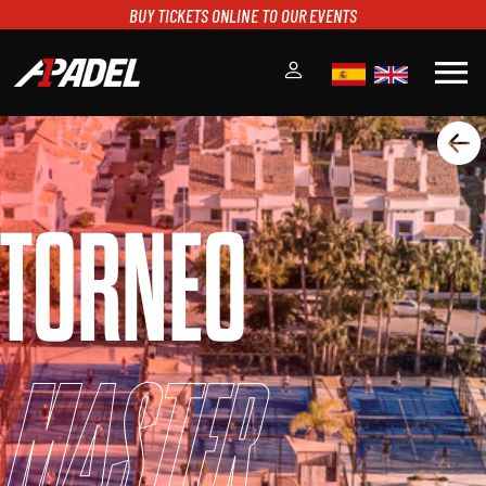
BUY TICKETS ONLINE TO OUR EVENTS
menu
A1PADEL
RANKING
CALENDARIO
TORNEO
TORNEOS
NOTICIAS
MULTIMEDIA
SCOREBOARD
STREAMING
Master