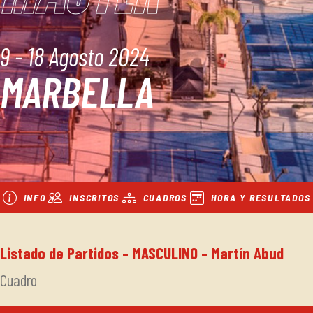
9 - 18 Agosto 2024
MARBELLA
INFO
INSCRITOS
CUADROS
HORA Y RESULTADOS
Listado de Partidos - MASCULINO - Martín Abud
Cuadro