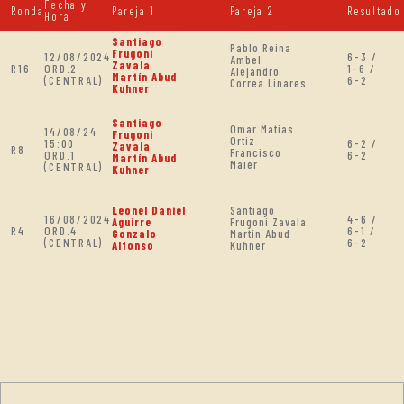
Fecha y
Ronda
Pareja 1
Pareja 2
Resultado
Hora
Santiago
Pablo Reina
Frugoni
12/08/2024
6-3 /
Ambel
Zavala
R16
ORD.2
1-6 /
Alejandro
Martín Abud
(CENTRAL)
6-2
Correa Linares
Kuhner
Santiago
Omar Matias
14/08/24
Frugoni
Ortiz
15:00
6-2 /
Zavala
R8
Francisco
ORD.1
6-2
Martín Abud
Maier
(CENTRAL)
Kuhner
Leonel Daniel
Santiago
16/08/2024
4-6 /
Aguirre
Frugoni Zavala
R4
ORD.4
6-1 /
Gonzalo
Martín Abud
(CENTRAL)
6-2
Alfonso
Kuhner