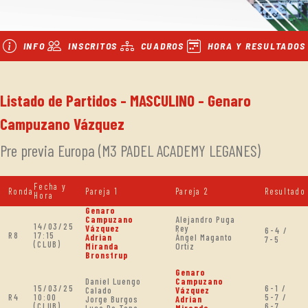
INFO
INSCRITOS
CUADROS
HORA Y RESULTADOS
Listado de Partidos - MASCULINO - Genaro
Campuzano Vázquez
Pre previa Europa (M3 PADEL ACADEMY LEGANES)
Fecha y
Ronda
Pareja 1
Pareja 2
Resultado
Hora
Genaro
Campuzano
Alejandro Puga
14/03/25
Vázquez
Rey
6-4 /
R8
17:15
Adrian
Ángel Maganto
7-5
(CLUB)
Miranda
Ortiz
Bronstrup
Genaro
Daniel Luengo
Campuzano
15/03/25
6-1 /
Calado
Vázquez
R4
10:00
5-7 /
Jorge Burgos
Adrian
(CLUB)
6-7
Luca De Tena
Miranda