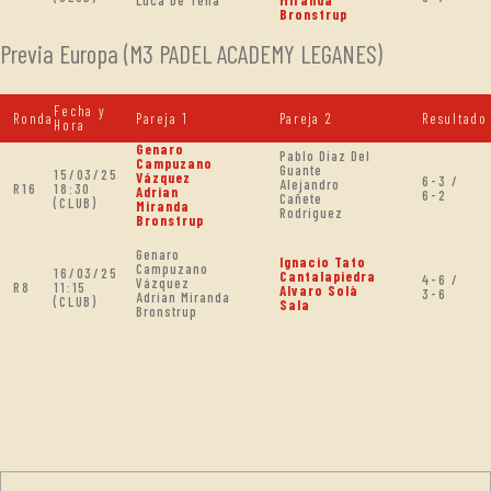
Bronstrup
Previa Europa (M3 PADEL ACADEMY LEGANES)
Fecha y
Ronda
Pareja 1
Pareja 2
Resultado
Hora
Genaro
Pablo Diaz Del
Campuzano
Guante
15/03/25
Vázquez
6-3 /
Alejandro
R16
18:30
Adrian
6-2
Cañete
(CLUB)
Miranda
Rodriguez
Bronstrup
Genaro
Ignacio Tato
Campuzano
16/03/25
Cantalapiedra
4-6 /
Vázquez
R8
11:15
Alvaro Solà
3-6
Adrian Miranda
(CLUB)
Sala
Bronstrup