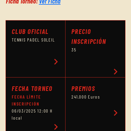
Ficha Torneo:
Ver Ficha
CLUB OFICIAL
PRECIO
TENNIS PADEL SOLEIL
INSCRIPCIÓN
35
chevron_right
chevron_right
FECHA TORNEO
PREMIOS
FECHA LÍMITE
241.000 Euros
INSCRIPCIÓN
chevron_right
06/03/2025 12:00 H
local
chevron_right