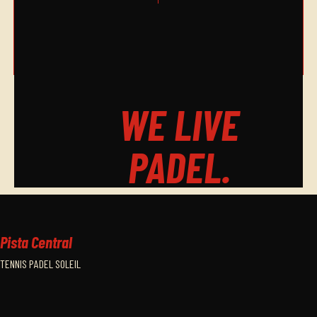
HORARIO CUADRO FINAL
chevron_right
WE LIVE
PADEL.
Pista Central
TENNIS PADEL SOLEIL