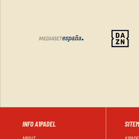
INFO A1PADEL
SITE
ABOUT
A1PAD