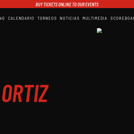
BUY TICKETS ONLINE TO OUR EVENTS
NG
CALENDARIO
TORNEOS
NOTICIAS
MULTIMEDIA
SCOREBOA
A1PADEL
RANKING
CALENDARIO
TORNEOS
NOTICIAS
MULTIMEDIA
SCOREBOARD
STREAMING
ORTIZ