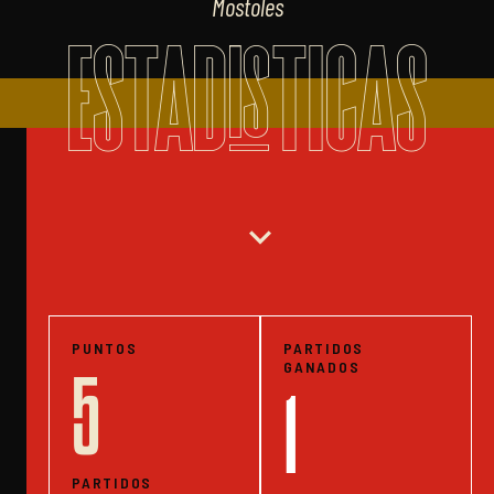
Mostoles
ESTADISTICAS
expand_more
PUNTOS
PARTIDOS
GANADOS
5
1
PARTIDOS