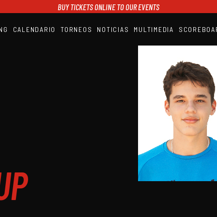
BUY TICKETS ONLINE TO OUR EVENTS
NG
CALENDARIO
TORNEOS
NOTICIAS
MULTIMEDIA
SCOREBOA
A1PADEL
RANKING
CALENDARIO
TORNEOS
NOTICIAS
MULTIMEDIA
SCOREBOARD
STREAMING
UP