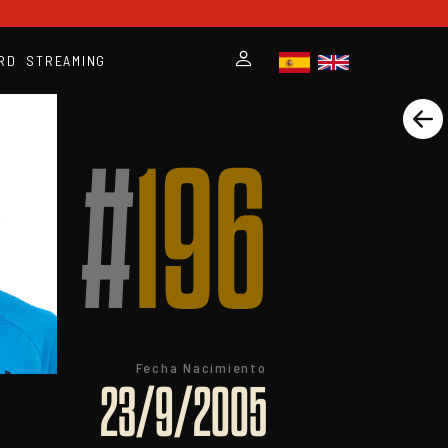
RD
STREAMING
#
196
Fecha Nacimiento
23/9/2005