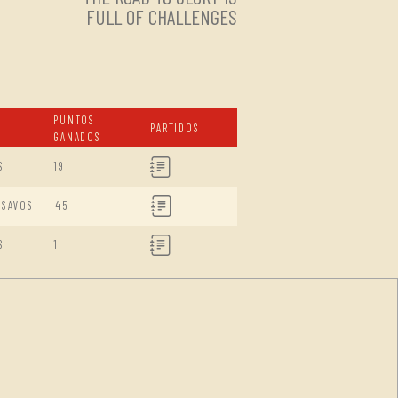
FULL OF CHALLENGES
PUNTOS
PARTIDOS
GANADOS
S
19
ISAVOS
45
S
1