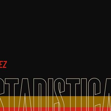
EZ
STADISTIC