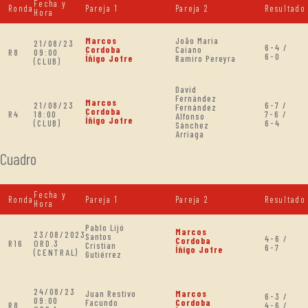
Fecha y
Ronda
Pareja 1
Pareja 2
Resultado
Hora
Marcos
João Maria
21/08/23
6-4 /
Cordoba
Caiano
R8
09:00
6-0
Íñigo Jofre
Ramiro Pereyra
(CLUB)
David
Fernández
Marcos
21/08/23
6-7 /
Fernández
Cordoba
R4
18:00
7-6 /
Alfonso
Íñigo Jofre
(CLUB)
6-4
Sánchez
Arriaga
Cuadro
Fecha y
Ronda
Pareja 1
Pareja 2
Resultado
Hora
Pablo Lijó
Marcos
23/08/2023
Santos
4-6 /
Cordoba
R16
ORD.3
Cristian
6-7
Íñigo Jofre
(CENTRAL)
Gutiérrez
24/08/23
Juan Restivo
Marcos
6-3 /
09:00
Facundo
Cordoba
R8
4-6 /