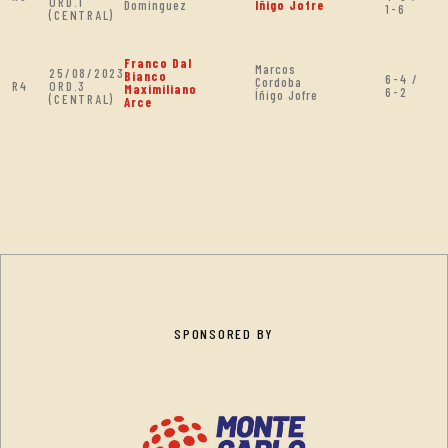
ORD.1
Dominguez
Íñigo Jofre
1-6
(CENTRAL)
Franco Dal
Marcos
25/08/2023
Bianco
6-4 /
Cordoba
R4
ORD.3
Maximiliano
6-2
Íñigo Jofre
(CENTRAL)
Arce
SPONSORED BY