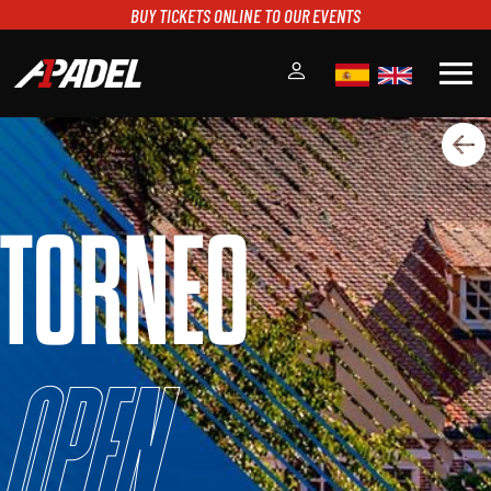
BUY TICKETS ONLINE TO OUR EVENTS
menu
A1PADEL
RANKING
CALENDARIO
TORNEO
TORNEOS
NOTICIAS
MULTIMEDIA
SCOREBOARD
STREAMING
Open