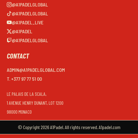
@A1PADELGLOBAL
@A1PADELGLOBAL
@A1PADEL_LIVE
@A1PADEL
@A1PADELGLOBAL
CONTACT
ADMIN@A1PADELGLOBAL.COM
T. +377 97 77 51 00
LE PALAIS DE LA SCALA,
1 AVENUE HENRY DUNANT, LOT 1200
98000 MONACO
© Copyright 2026 A1Padel. All rights reserved. A1padel.com