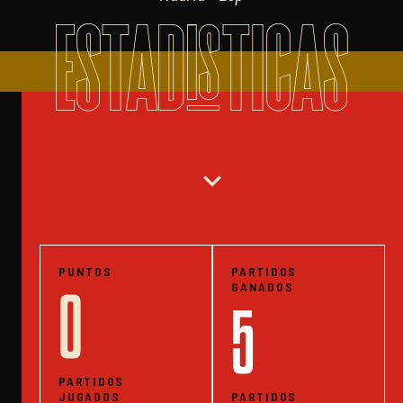
ESTADISTICAS
expand_more
PUNTOS
PARTIDOS
GANADOS
0
5
PARTIDOS
JUGADOS
PARTIDOS