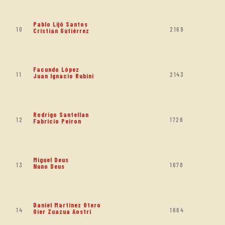
Pablo Lijó Santos
10
2169
Cristian Gutiérrez
Facundo López
11
2143
Juan Ignacio Rubini
Rodrigo Santellan
12
1726
Fabricio Peiron
Miguel Deus
13
1678
Nuno Deus
Daniel Martinez Otero
14
1664
Oier Zuazua Aostri