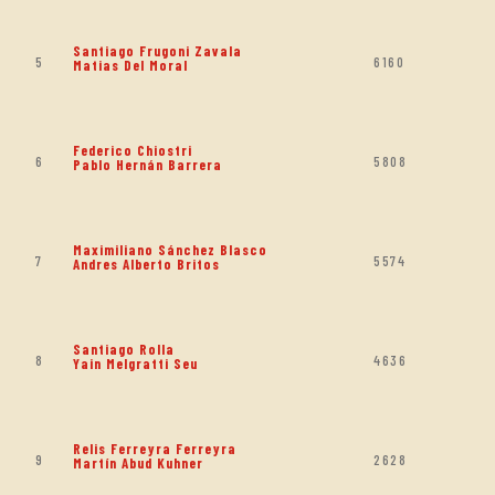
Santiago Frugoni Zavala
5
6160
Matias Del Moral
Federico Chiostri
6
5808
Pablo Hernán Barrera
Maximiliano Sánchez Blasco
7
5574
Andres Alberto Britos
Santiago Rolla
8
4636
Yain Melgratti Seu
Relis Ferreyra Ferreyra
9
2628
Martín Abud Kuhner