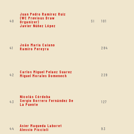
Juan Pedro Ramirez Ruiz
(WC Previous Draw
40
SI
101
Organizer)
Javier Núñez López
João Maria Caiano
41
284
Ramiro Pereyra
Carlos Miguel Pelaez Suarez
42
229
Miguel Morales Domenech
Nicolás Córdoba
Sergio Borrero Fernández De
43
127
La Puente
Asier Maqueda Laboret
44
93
Alessio Piccioli