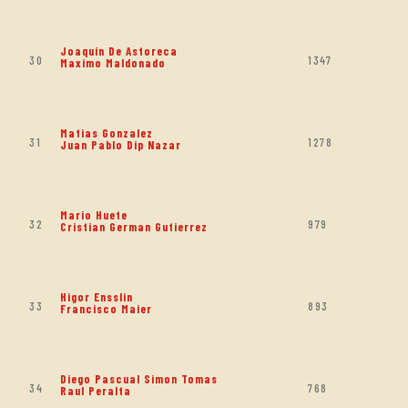
Joaquín De Astoreca
30
1347
Maximo Maldonado
Matias Gonzalez
31
1278
Juan Pablo Dip Nazar
Mario Huete
32
979
Cristian German Gutierrez
Higor Ensslin
33
893
Francisco Maier
Diego Pascual Simon Tomas
34
768
Raul Peralta