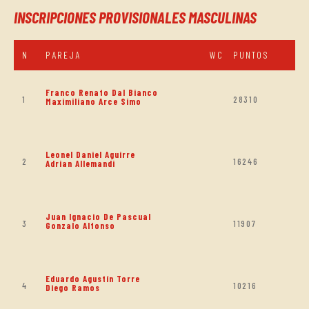
INSCRIPCIONES PROVISIONALES MASCULINAS
N
PAREJA
WC
PUNTOS
Franco Renato Dal Bianco
1
28310
Maximiliano Arce Simo
Leonel Daniel Aguirre
2
16246
Adrian Allemandi
Juan Ignacio De Pascual
3
11907
Gonzalo Alfonso
Eduardo Agustín Torre
4
10216
Diego Ramos