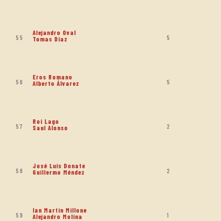
Alejandro Oval
55
5
Tomas Diaz
Eros Romano
56
5
Alberto Álvarez
Roi Lago
57
2
Saul Alonso
José Luis Donate
58
2
Guillermo Méndez
Ian Martin Millone
59
1
Alejandro Molina