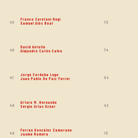
Franco Ceretani Hegi
45
75
Samuel Alós Boal
David Antolín
46
74
Alejandro Catón Calvo
Jorge Cordoba Lugo
47
54
Juan Pablo De Paiz Ferrer
Arturo M. Hernando
48
42
Sergio Arias Aznar
Ferran González Zamorano
49
15
Jaume Romera