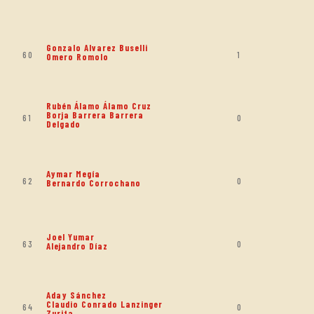
Gonzalo Alvarez Buselli
60
1
Omero Romolo
Rubén Álamo Álamo Cruz
Borja Barrera Barrera
61
0
Delgado
Aymar Megía
62
0
Bernardo Corrochano
Joel Yumar
63
0
Alejandro Díaz
Aday Sánchez
Claudio Conrado Lanzinger
64
0
Zurita