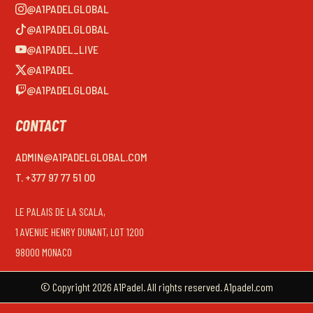
@A1PADELGLOBAL
@A1PADELGLOBAL
@A1PADEL_LIVE
@A1PADEL
@A1PADELGLOBAL
CONTACT
ADMIN@A1PADELGLOBAL.COM
T. +377 97 77 51 00
LE PALAIS DE LA SCALA,
1 AVENUE HENRY DUNANT, LOT 1200
98000 MONACO
© Copyright 2026 A1Padel. All rights reserved. A1padel.com