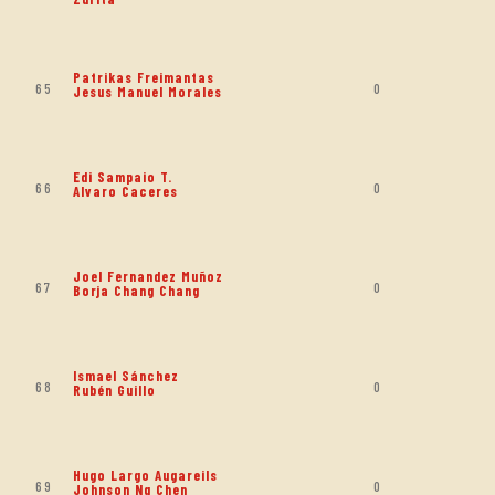
Patrikas Freimantas
65
0
Jesus Manuel Morales
Edi Sampaio T.
66
0
Alvaro Caceres
Joel Fernandez Muñoz
67
0
Borja Chang Chang
Ismael Sánchez
68
0
Rubén Guillo
Hugo Largo Augareils
69
0
Johnson Ng Chen