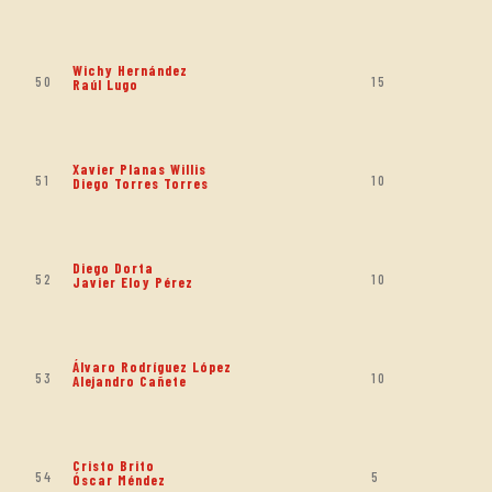
Wichy Hernández
50
15
Raúl Lugo
Xavier Planas Willis
51
10
Diego Torres Torres
Diego Dorta
52
10
Javier Eloy Pérez
Álvaro Rodríguez López
53
10
Alejandro Cañete
Cristo Brito
54
5
Óscar Méndez