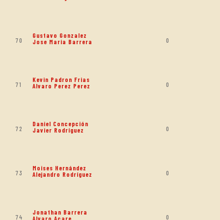
Gustavo Gonzalez
70
0
Jose Maria Barrera
Kevin Padron Frias
71
0
Alvaro Perez Perez
Daniel Concepción
72
0
Javier Rodríguez
Moises Hernández
73
0
Alejandro Rodríguez
Jonathan Barrera
74
0
Alvaro Acare