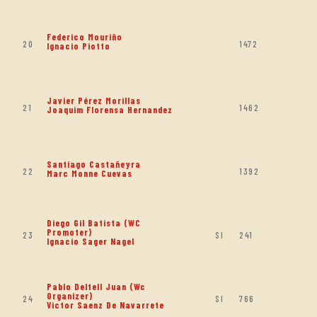
Federico Mouriño
20
1472
Ignacio Piotto
Javier Pérez Morillas
21
1462
Joaquim Florensa Hernandez
Santiago Castañeyra
22
1392
Marc Monne Cuevas
Diego Gil Batista (WC
Promoter)
23
SI
241
Ignacio Sager Nagel
Pablo Deltell Juan (Wc
Organizer)
24
SI
766
Victor Saenz De Navarrete