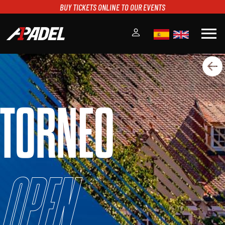
BUY TICKETS ONLINE TO OUR EVENTS
menu
A1PADEL
RANKING
CALENDARIO
TORNEO
TORNEOS
NOTICIAS
MULTIMEDIA
SCOREBOARD
STREAMING
Open