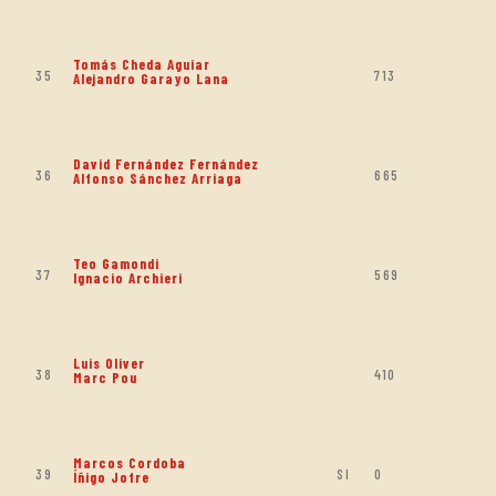
Tomás Cheda Aguiar
35
713
Alejandro Garayo Lana
David Fernández Fernández
36
665
Alfonso Sánchez Arriaga
Teo Gamondi
37
569
Ignacio Archieri
Luis Oliver
38
410
Marc Pou
Marcos Cordoba
39
SI
0
Íñigo Jofre