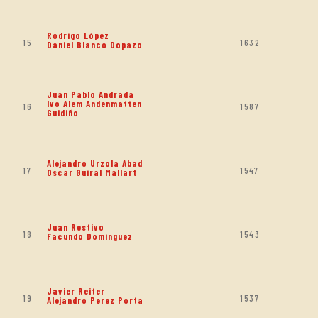
Rodrigo López
15
1632
Daniel Blanco Dopazo
Juan Pablo Andrada
Ivo Alem Andenmatten
16
1587
Guidiño
Alejandro Urzola Abad
17
1547
Oscar Guiral Mallart
Juan Restivo
18
1543
Facundo Dominguez
Javier Reiter
19
1537
Alejandro Perez Porta