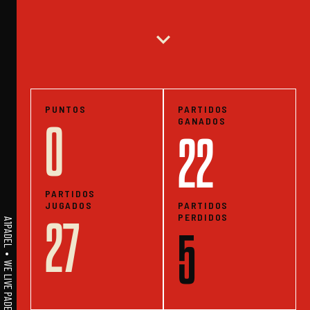
expand_more
PUNTOS
PARTIDOS
GANADOS
0
22
PARTIDOS
JUGADOS
PARTIDOS
PERDIDOS
27
A1PADEL • WE LIVE PADEL • ESTADISTICAS
5