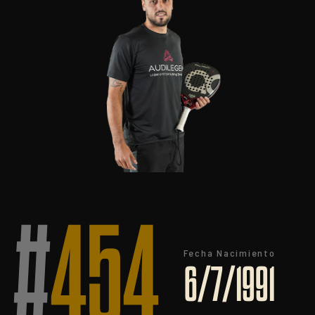
#
454
Fecha Nacimiento
6/7/1991