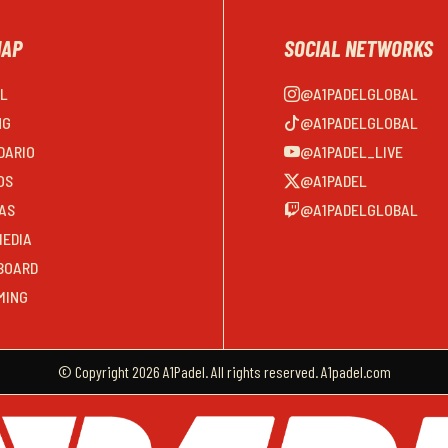
MAP
SOCIAL NETWORKS
EL
@A1PADELGLOBAL
NG
@A1PADELGLOBAL
DARIO
@A1PADEL_LIVE
OS
@A1PADEL
AS
@A1PADELGLOBAL
MEDIA
BOARD
MING
© Copyright 2026 A1Padel. All rights reserved. A1padel.com