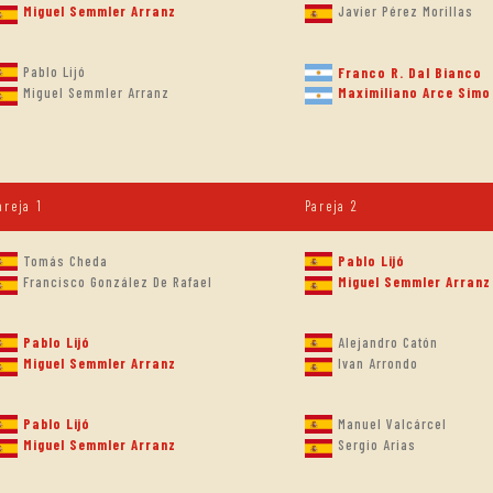
Javier Pérez Morillas
Miguel Semmler Arranz
Pablo Lijó
Franco R. Dal Bianco
Maximiliano Arce Simo
Miguel Semmler Arranz
areja 1
Pareja 2
Tomás Cheda
Pablo Lijó
Francisco González De Rafael
Miguel Semmler Arranz
Pablo Lijó
Alejandro Catón
Miguel Semmler Arranz
Ivan Arrondo
Pablo Lijó
Manuel Valcárcel
Miguel Semmler Arranz
Sergio Arias