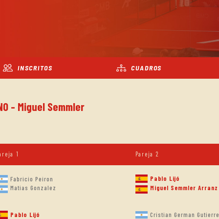
INSCRITOS
CUADROS
NO - Miguel Semmler
areja 1
Pareja 2
Pablo Lijó
Fabricio Peiron
Matias Gonzalez
Miguel Semmler Arranz
Pablo Lijó
Cristian German Gutierr