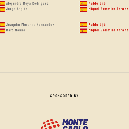
Alejandro Moya Rodríguez
Pablo Lijó
Jorge Anglés
Miguel Semmler Arranz
Joaquim Florensa Hernandez
Pablo Lijó
Marc Monne
Miguel Semmler Arranz
SPONSORED BY