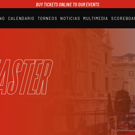
BUY TICKETS ONLINE TO OUR EVENTS
NG
CALENDARIO
TORNEOS
NOTICIAS
MULTIMEDIA
SCOREBOA
A1PADEL
RANKING
CALENDARIO
TORNEOS
NOTICIAS
aster
MULTIMEDIA
SCOREBOARD
STREAMING