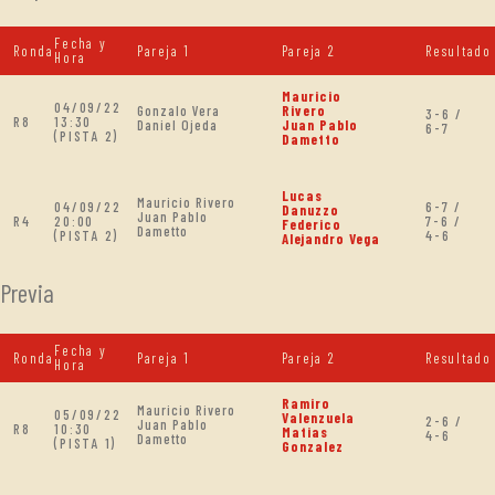
Fecha y
Ronda
Pareja 1
Pareja 2
Resultado
Hora
Mauricio
04/09/22
Gonzalo Vera
Rivero
3-6 /
R8
13:30
Daniel Ojeda
Juan Pablo
6-7
(PISTA 2)
Dametto
Lucas
Mauricio Rivero
04/09/22
6-7 /
Danuzzo
Juan Pablo
R4
20:00
7-6 /
Federico
Dametto
(PISTA 2)
4-6
Alejandro Vega
Previa
Fecha y
Ronda
Pareja 1
Pareja 2
Resultado
Hora
Ramiro
Mauricio Rivero
05/09/22
Valenzuela
2-6 /
Juan Pablo
R8
10:30
Matias
4-6
Dametto
(PISTA 1)
Gonzalez