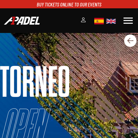
BUY TICKETS ONLINE TO OUR EVENTS
menu
A1PADEL
RANKING
CALENDARIO
TORNEO
TORNEOS
NOTICIAS
MULTIMEDIA
SCOREBOARD
STREAMING
Open