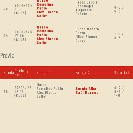
Marco
Pedro García-
Remolina
26/04/25
Consuegra
6-3 /
Pablo
R8
11:00
Alejandro
6-3
Alex Blanco
(CLUB)
Cañete
Sollet
Marco
Lucas Mañero
Remolina
26/04/25
Cervo
7-5 /
Pablo
R4
17:00
Mikel Blanco
6-3
Alex Blanco
(CLUB)
Dorao
Sollet
Previa
Fecha y
Ronda
Pareja 1
Pareja 2
Resultado
Hora
Marco
27/04/25
6-2 /
Remolina Pablo
Sergio Alba
R8
12:15
0-6 /
Alex Blanco
Raúl Marcos
(CLUB)
1-6
Sollet