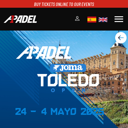
BUY TICKETS ONLINE TO OUR EVENTS
menu
A1PADEL
RANKING
CALENDARIO
TORNEOS
NOTICIAS
MULTIMEDIA
SCOREBOARD
STREAMING
24 - 4 Mayo 2025