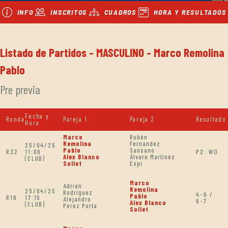
INFO
INSCRITOS
CUADROS
HORA Y RESULTADOS
Listado de Partidos - MASCULINO - Marco Remolina
Pablo
Pre previa
Fecha y
Ronda
Pareja 1
Pareja 2
Resultado
Hora
Marco
Rubén
Remolina
Fernández
25/04/25
Pablo
Sansano
R32
11:00
P2: WO
Alex Blanco
Álvaro Martínez
(CLUB)
Sollet
Espi
Marco
Adrian
Remolina
25/04/25
Rodríguez
4-6 /
Pablo
R16
17:15
Alejandro
6-7
Alex Blanco
(CLUB)
Perez Porta
Sollet