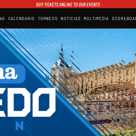
BUY TICKETS ONLINE TO OUR EVENTS
NG
CALENDARIO
TORNEOS
NOTICIAS
MULTIMEDIA
SCOREBOA
A1PADEL
RANKING
CALENDARIO
TORNEOS
NOTICIAS
MULTIMEDIA
SCOREBOARD
STREAMING