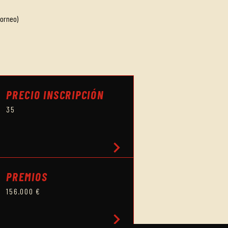
torneo)
PRECIO INSCRIPCIÓN
35
chevron_right
PREMIOS
156.000 €
chevron_right